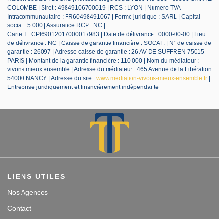
COLOMBE | Siret : 49849106700019 | RCS : LYON | Numero TVA
Intracommunautaire : FR60498491067 | Forme juridique : SARL | Capital
social : 5 000 | Assurance RCP : NC |
Carte T : CPI69012017000017983 | Date de délivrance : 0000-00-00 | Lieu
de délivrance : NC | Caisse de garantie financière : SOCAF. | N° de caisse de
garantie : 26097 | Adresse caisse de garantie : 26 AV DE SUFFREN 75015
PARIS | Montant de la garantie financière : 110 000 | Nom du médiateur :
vivons mieux ensemble | Adresse du médiateur : 465 Avenue de la Libération
54000 NANCY | Adresse du site :
www.mediation-vivons-mieux-ensemble.fr
|
Entreprise juridiquement et financièrement indépendante
LIENS UTILES
Nos Agences
Contact