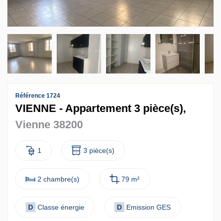
Contact
Accès clients
Référence 1724
VIENNE - Appartement 3 pièce(s),
Vienne 38200
1
3 pièce(s)
2 chambre(s)
79 m²
D
Classe énergie
D
Emission GES