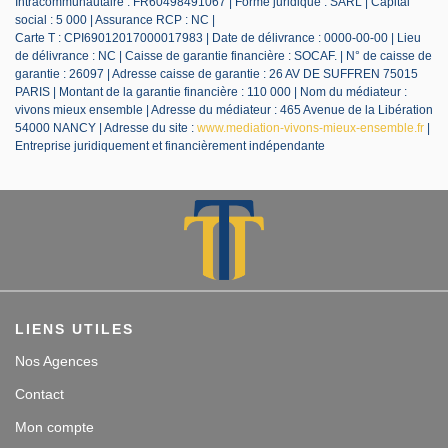
Intracommunautaire : FR60498491067 | Forme juridique : SARL | Capital
social : 5 000 | Assurance RCP : NC |
Carte T : CPI69012017000017983 | Date de délivrance : 0000-00-00 | Lieu
de délivrance : NC | Caisse de garantie financière : SOCAF. | N° de caisse de
garantie : 26097 | Adresse caisse de garantie : 26 AV DE SUFFREN 75015
PARIS | Montant de la garantie financière : 110 000 | Nom du médiateur :
vivons mieux ensemble | Adresse du médiateur : 465 Avenue de la Libération
54000 NANCY | Adresse du site :
www.mediation-vivons-mieux-ensemble.fr
|
Entreprise juridiquement et financièrement indépendante
LIENS UTILES
Nos Agences
Contact
Mon compte