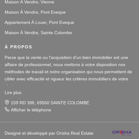
Maison À Vendre, Vienne
Maison À Vendre, Pont Eveque
Appartement À Louer, Pont Eveque
Maison À Vendre, Sainte Colombe
À PROPOS
Parce que la vente ou l'acquisition d'un bien immobilier est une
affaire de professionnel, nous mettons à votre disposition nos
méthodes de travail et notre organisation qui nous permettent de
cibler avec efficacité et rigueur les critères immobiliers de votre
choix.
Lire plus
Notre disponibilité et notre écoute au sein de nos agences
159 RD 386, 69560 SAINTE COLOMBE
immobilières à Vienne et Sainte Colombe les Vienne, au Sud de
Afficher le téléphone
Lyon, nous amènent à vous conseiller dans une démarche simple
Parce que la vente ou l'acquisition d'un bien immobilier est une
et agréable afin que votre investissement reste un plaisir.
affaire de professionnel, nous mettons à votre disposition nos
méthodes de travail et notre organisation qui nous permettent de
Notre dynamisme et notre sérieux nous imposent pour votre plus
cibler avec efficacité et rigueur les critères immobiliers de votre