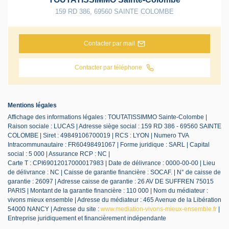
159 RD 386
,
69560
SAINTE COLOMBE
Contacter par mail
Contacter par téléphone
Mentions légales
Affichage des informations légales : TOUTATISSIMMO Sainte-Colombe |
Raison sociale : LUCAS | Adresse siège social : 159 RD 386 - 69560 SAINTE
COLOMBE | Siret : 49849106700019 | RCS : LYON | Numero TVA
Intracommunautaire : FR60498491067 | Forme juridique : SARL | Capital
social : 5 000 | Assurance RCP : NC |
Carte T : CPI69012017000017983 | Date de délivrance : 0000-00-00 | Lieu
de délivrance : NC | Caisse de garantie financière : SOCAF. | N° de caisse de
garantie : 26097 | Adresse caisse de garantie : 26 AV DE SUFFREN 75015
PARIS | Montant de la garantie financière : 110 000 | Nom du médiateur :
vivons mieux ensemble | Adresse du médiateur : 465 Avenue de la Libération
54000 NANCY | Adresse du site :
www.mediation-vivons-mieux-ensemble.fr
|
Entreprise juridiquement et financièrement indépendante