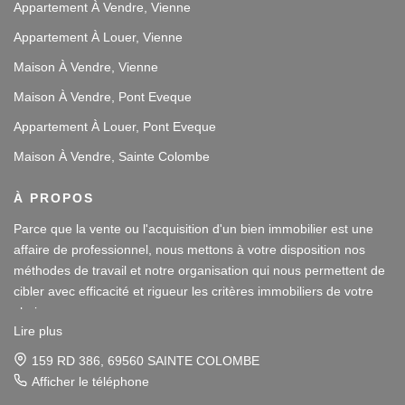
Appartement À Vendre, Vienne
Appartement À Louer, Vienne
Maison À Vendre, Vienne
Maison À Vendre, Pont Eveque
Appartement À Louer, Pont Eveque
Maison À Vendre, Sainte Colombe
À PROPOS
Parce que la vente ou l'acquisition d'un bien immobilier est une
affaire de professionnel, nous mettons à votre disposition nos
méthodes de travail et notre organisation qui nous permettent de
cibler avec efficacité et rigueur les critères immobiliers de votre
choix.
Lire plus
Notre disponibilité et notre écoute au sein de nos agences
159 RD 386, 69560 SAINTE COLOMBE
immobilières à Vienne et Sainte Colombe les Vienne, au Sud de
Afficher le téléphone
Lyon, nous amènent à vous conseiller dans une démarche simple
Parce que la vente ou l'acquisition d'un bien immobilier est une