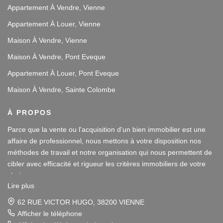
Appartement À Vendre, Vienne
Appartement À Louer, Vienne
Maison À Vendre, Vienne
Maison À Vendre, Pont Eveque
Appartement À Louer, Pont Eveque
Maison À Vendre, Sainte Colombe
À PROPOS
Parce que la vente ou l'acquisition d'un bien immobilier est une
affaire de professionnel, nous mettons à votre disposition nos
méthodes de travail et notre organisation qui nous permettent de
cibler avec efficacité et rigueur les critères immobiliers de votre
choix.
Lire plus
Notre disponibilité et notre écoute au sein de nos agences
62 RUE VICTOR HUGO, 38200 VIENNE
immobilières à Vienne et Sainte Colombe les Vienne, au Sud de
Afficher le téléphone
Lyon, nous amènent à vous conseiller dans une démarche simple