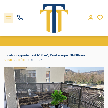
Nos biens
Location appartement 65.8 m², Pont eveque 38780Isère
Accueil
3 pièces
Ref. : 1377
Locations
Gestion
Nos agences
Estimation