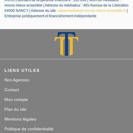
PARIS | Montant de la garantie financière : 110 000 | Nom du médiateur :
vivons mieux ensemble | Adresse du médiateur : 465 Avenue de la Libération
54000 NANCY | Adresse du site :
www.mediation-vivons-mieux-ensemble.fr
|
Entreprise juridiquement et financièrement indépendante
LIENS UTILES
Nos Agences
Contact
Mon compte
Plan du site
Mentions légales
Politique de confidentialité