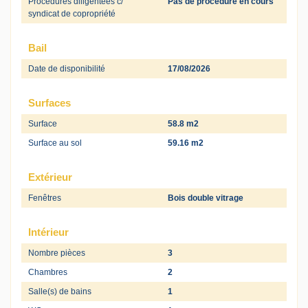
Procédures diligentées c/
Pas de procédure en cours
syndicat de copropriété
Bail
Date de disponibilité
17/08/2026
Surfaces
Surface
58.8 m2
Surface au sol
59.16 m2
Extérieur
Fenêtres
Bois double vitrage
Intérieur
Nombre pièces
3
Chambres
2
Salle(s) de bains
1