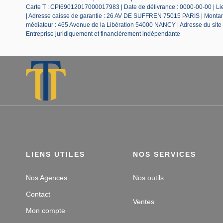
Carte T : CPI69012017000017983 | Date de délivrance : 0000-00-00 | Lieu
| Adresse caisse de garantie : 26 AV DE SUFFREN 75015 PARIS | Montant 
médiateur : 465 Avenue de la Libération 54000 NANCY | Adresse du site
Entreprise juridiquement et financièrement indépendante
LIENS UTILES
NOS SERVICES
Nos Agences
Nos outils
Contact
Ventes
Mon compte