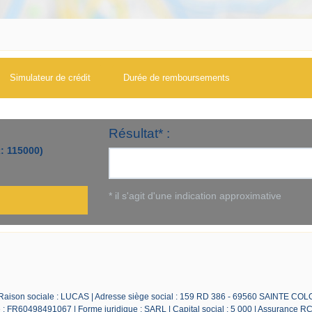
Simulateur de crédit
Durée de remboursements
 Raison sociale : LUCAS | Adresse siège social : 159 RD 386 - 69560 SAINTE CO
 FR60498491067 | Forme juridique : SARL | Capital social : 5 000 | Assurance RC