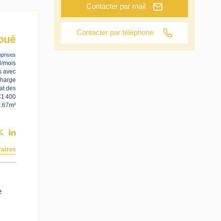
Contacter par mail
Contacter par téléphone
oué
prises
0/mois
s avec
charge
at des
€1 400
4.67m²
aires
e