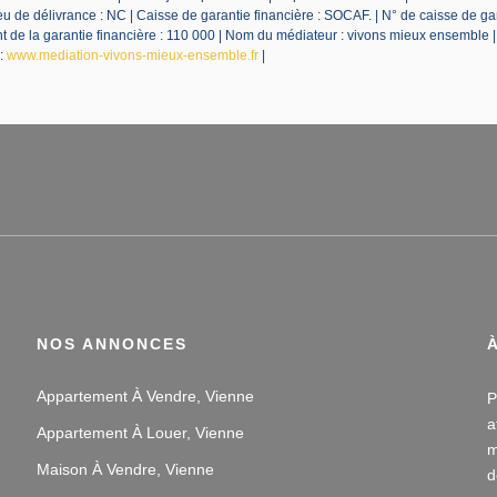
 de délivrance : NC | Caisse de garantie financière : SOCAF. | N° de caisse de ga
de la garantie financière : 110 000 | Nom du médiateur : vivons mieux ensemble 
 :
www.mediation-vivons-mieux-ensemble.fr
|
NOS ANNONCES
Appartement À Vendre, Vienne
P
a
Appartement À Louer, Vienne
m
Maison À Vendre, Vienne
d