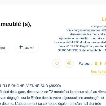
L
meublé (s),
charges com
dont charges récupérables: €8
(Provisionnelles mensuelle
régularisation annuelle)
Honoraires 
locataire: €434 TTC
dont honoraires d'ét
lieux: €133 TTC
Dépôt de garantie: 
(s)
44 m²
38200 VIENNE
Surface habitable: 4
Partager :
Nos honor
UR LE RHÔNE ,VIENNE SUD (38200)
 à pied de la gare, découvrez ce T2 meublé et lumineux situé au 4èm
e vue dégagée sur le Rhône depuis votre séjour/cuisine aménagée et
 détente. L'appartement se compose également d'un hall d'entrée