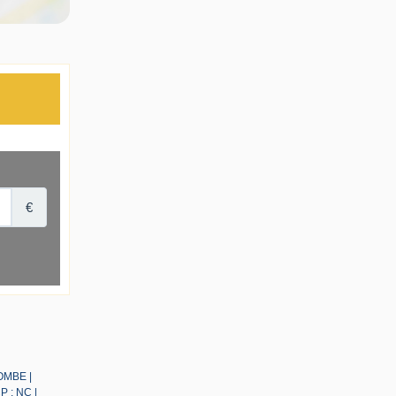
LOMBE |
P : NC |