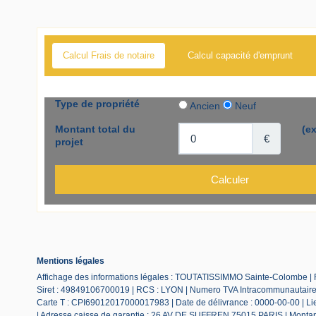
Calcul Frais de notaire
Calcul capacité d'emprunt
Mentions légales
Affichage des informations légales : TOUTATISSIMMO Sainte-Colombe |
Siret : 49849106700019 | RCS : LYON | Numero TVA Intracommunautaire :
Carte T : CPI69012017000017983 | Date de délivrance : 0000-00-00 | Lieu
| Adresse caisse de garantie : 26 AV DE SUFFREN 75015 PARIS | Montant 