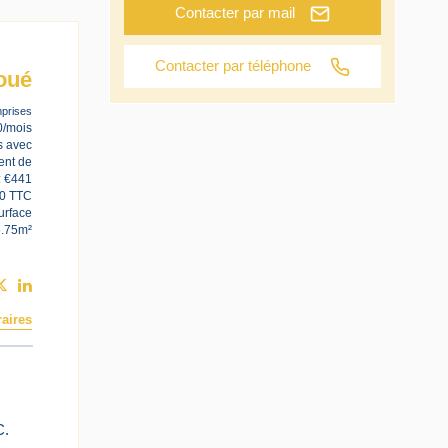
Contacter par mail
Contacter par téléphone
oué
prises
0/mois
s avec
ent de
: €441
10 TTC
urface
6.75m²
aires
C.