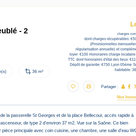
L
ublé - 2
charges com
dont charges récupérables: €5
(Provisionnelles mensuelle
régularisation annuelle)
et complém
loyer: €100
Honoraires charge locataire
TTC
dont honoraires d'état des lieux: €1
Dépôt de garantie: €750
Lyon 05ème
S
habitable: 3
(s)
36 m²
Partager :
Nos honor
la passerelle St Georges et de la place Bellecour, accès rapide à
ascenseur, de type 2 d'environ 37 m2. Vue sur la Saône. Ce bien
 pièce principale avec coin cuisine, une chambre, une salle d'eau W