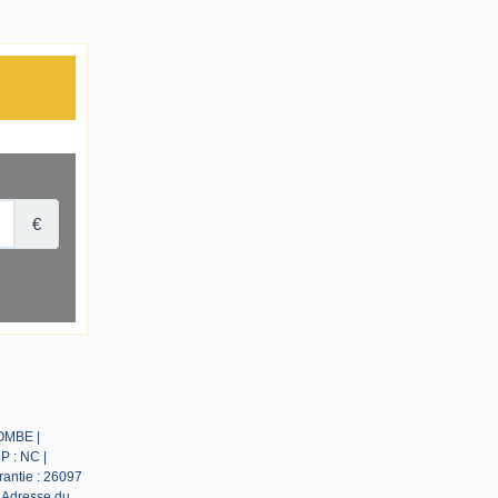
LOMBE |
P : NC |
rantie : 26097
| Adresse du