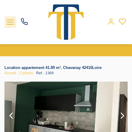
Nos biens
Location appartement 41.89 m², Chavanay 42410Loire
Accueil
2 pièces
Ref. : 1369
Locations
Gestion
Nos agences
Estimation