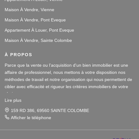
Maison À Vendre, Vienne
Maison À Vendre, Pont Eveque
Appartement À Louer, Pont Eveque
Maison À Vendre, Sainte Colombe
À PROPOS
Parce que la vente ou l'acquisition d'un bien immobilier est une
affaire de professionnel, nous mettons à votre disposition nos
méthodes de travail et notre organisation qui nous permettent de
cibler avec efficacité et rigueur les critères immobiliers de votre
choix.
Lire plus
Notre disponibilité et notre écoute au sein de nos agences
159 RD 386, 69560 SAINTE COLOMBE
immobilières à Vienne et Sainte Colombe les Vienne, au Sud de
Afficher le téléphone
Lyon, nous amènent à vous conseiller dans une démarche simple
Parce que la vente ou l'acquisition d'un bien immobilier est une
et agréable afin que votre investissement reste un plaisir.
affaire de professionnel, nous mettons à votre disposition nos
méthodes de travail et notre organisation qui nous permettent de