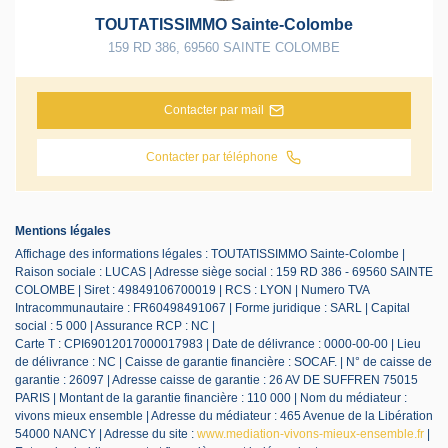
TOUTATISSIMMO Sainte-Colombe
159 RD 386
,
69560
SAINTE COLOMBE
Contacter par mail
Contacter par téléphone
Mentions légales
Affichage des informations légales : TOUTATISSIMMO Sainte-Colombe |
Raison sociale : LUCAS | Adresse siège social : 159 RD 386 - 69560 SAINTE
COLOMBE | Siret : 49849106700019 | RCS : LYON | Numero TVA
Intracommunautaire : FR60498491067 | Forme juridique : SARL | Capital
social : 5 000 | Assurance RCP : NC |
Carte T : CPI69012017000017983 | Date de délivrance : 0000-00-00 | Lieu
de délivrance : NC | Caisse de garantie financière : SOCAF. | N° de caisse de
garantie : 26097 | Adresse caisse de garantie : 26 AV DE SUFFREN 75015
PARIS | Montant de la garantie financière : 110 000 | Nom du médiateur :
vivons mieux ensemble | Adresse du médiateur : 465 Avenue de la Libération
54000 NANCY | Adresse du site :
www.mediation-vivons-mieux-ensemble.fr
|