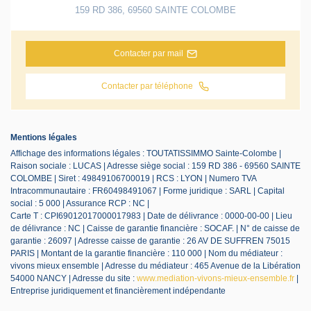
159 RD 386
,
69560
SAINTE COLOMBE
Contacter par mail
Contacter par téléphone
Mentions légales
Affichage des informations légales : TOUTATISSIMMO Sainte-Colombe |
Raison sociale : LUCAS | Adresse siège social : 159 RD 386 - 69560 SAINTE
COLOMBE | Siret : 49849106700019 | RCS : LYON | Numero TVA
Intracommunautaire : FR60498491067 | Forme juridique : SARL | Capital
social : 5 000 | Assurance RCP : NC |
Carte T : CPI69012017000017983 | Date de délivrance : 0000-00-00 | Lieu
de délivrance : NC | Caisse de garantie financière : SOCAF. | N° de caisse de
garantie : 26097 | Adresse caisse de garantie : 26 AV DE SUFFREN 75015
PARIS | Montant de la garantie financière : 110 000 | Nom du médiateur :
vivons mieux ensemble | Adresse du médiateur : 465 Avenue de la Libération
54000 NANCY | Adresse du site :
www.mediation-vivons-mieux-ensemble.fr
|
Entreprise juridiquement et financièrement indépendante