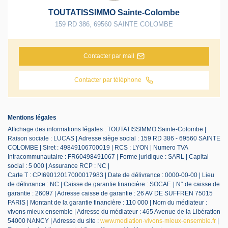
TOUTATISSIMMO Sainte-Colombe
159 RD 386
,
69560
SAINTE COLOMBE
Contacter par mail
Contacter par téléphone
Mentions légales
Affichage des informations légales : TOUTATISSIMMO Sainte-Colombe |
Raison sociale : LUCAS | Adresse siège social : 159 RD 386 - 69560 SAINTE
COLOMBE | Siret : 49849106700019 | RCS : LYON | Numero TVA
Intracommunautaire : FR60498491067 | Forme juridique : SARL | Capital
social : 5 000 | Assurance RCP : NC |
Carte T : CPI69012017000017983 | Date de délivrance : 0000-00-00 | Lieu
de délivrance : NC | Caisse de garantie financière : SOCAF. | N° de caisse de
garantie : 26097 | Adresse caisse de garantie : 26 AV DE SUFFREN 75015
PARIS | Montant de la garantie financière : 110 000 | Nom du médiateur :
vivons mieux ensemble | Adresse du médiateur : 465 Avenue de la Libération
54000 NANCY | Adresse du site :
www.mediation-vivons-mieux-ensemble.fr
|