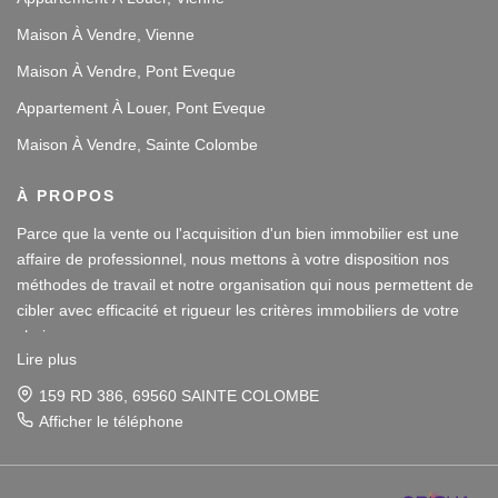
Maison À Vendre, Vienne
Maison À Vendre, Pont Eveque
Appartement À Louer, Pont Eveque
Maison À Vendre, Sainte Colombe
À PROPOS
Parce que la vente ou l'acquisition d'un bien immobilier est une
affaire de professionnel, nous mettons à votre disposition nos
méthodes de travail et notre organisation qui nous permettent de
cibler avec efficacité et rigueur les critères immobiliers de votre
choix.
Lire plus
Notre disponibilité et notre écoute au sein de nos agences
159 RD 386, 69560 SAINTE COLOMBE
immobilières à Vienne et Sainte Colombe les Vienne, au Sud de
Afficher le téléphone
Lyon, nous amènent à vous conseiller dans une démarche simple
Parce que la vente ou l'acquisition d'un bien immobilier est une
et agréable afin que votre investissement reste un plaisir.
affaire de professionnel, nous mettons à votre disposition nos
méthodes de travail et notre organisation qui nous permettent de