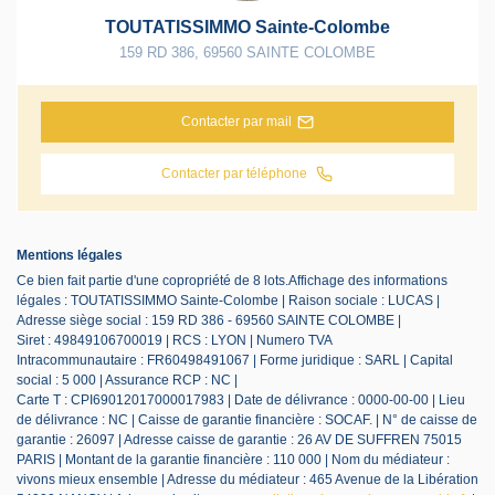
TOUTATISSIMMO Sainte-Colombe
159 RD 386
,
69560
SAINTE COLOMBE
Contacter par mail
Contacter par téléphone
Mentions légales
Ce bien fait partie d'une copropriété de 8 lots.Affichage des informations
légales : TOUTATISSIMMO Sainte-Colombe | Raison sociale : LUCAS |
Adresse siège social : 159 RD 386 - 69560 SAINTE COLOMBE |
Siret : 49849106700019 | RCS : LYON | Numero TVA
Intracommunautaire : FR60498491067 | Forme juridique : SARL | Capital
social : 5 000 | Assurance RCP : NC |
Carte T : CPI69012017000017983 | Date de délivrance : 0000-00-00 | Lieu
de délivrance : NC | Caisse de garantie financière : SOCAF. | N° de caisse de
garantie : 26097 | Adresse caisse de garantie : 26 AV DE SUFFREN 75015
PARIS | Montant de la garantie financière : 110 000 | Nom du médiateur :
vivons mieux ensemble | Adresse du médiateur : 465 Avenue de la Libération