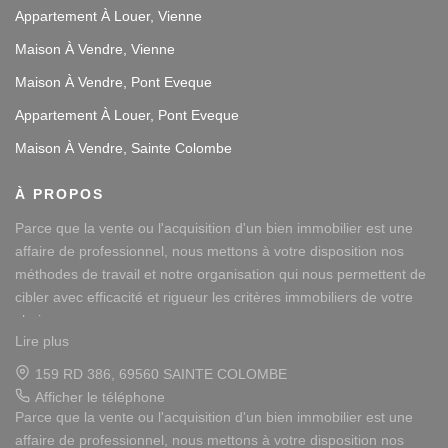
Appartement À Louer, Vienne
Maison À Vendre, Vienne
Maison À Vendre, Pont Eveque
Appartement À Louer, Pont Eveque
Maison À Vendre, Sainte Colombe
À PROPOS
Parce que la vente ou l'acquisition d'un bien immobilier est une
affaire de professionnel, nous mettons à votre disposition nos
méthodes de travail et notre organisation qui nous permettent de
cibler avec efficacité et rigueur les critères immobiliers de votre
choix.
Lire plus
Notre disponibilité et notre écoute au sein de nos agences
62 RUE VICTOR HUGO, 38200 VIENNE
immobilières à Vienne et Sainte Colombe les Vienne, au Sud de
Afficher le téléphone
Lyon, nous amènent à vous conseiller dans une démarche simple
Afficher le téléphone de Location
et agréable afin que votre investissement reste un plaisir.