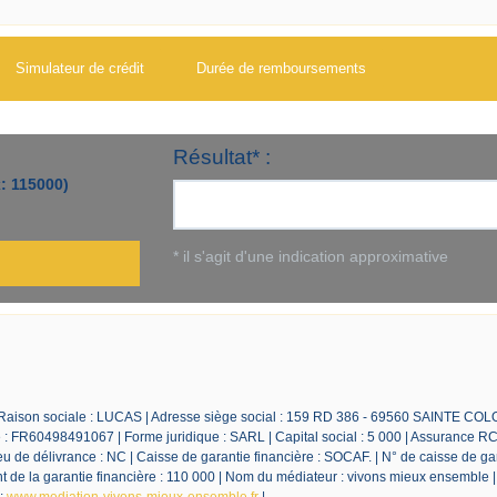
Simulateur de crédit
Durée de remboursements
 Raison sociale : LUCAS | Adresse siège social : 159 RD 386 - 69560 SAINTE CO
 FR60498491067 | Forme juridique : SARL | Capital social : 5 000 | Assurance RC
 de délivrance : NC | Caisse de garantie financière : SOCAF. | N° de caisse de ga
de la garantie financière : 110 000 | Nom du médiateur : vivons mieux ensemble 
 :
www.mediation-vivons-mieux-ensemble.fr
|