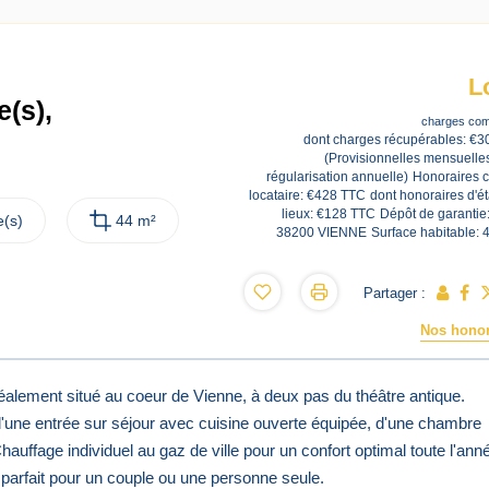
L
(s),
charges com
dont charges récupérables: €3
(Provisionnelles mensuelle
régularisation annuelle)
Honoraires 
locataire: €428 TTC
dont honoraires d'ét
lieux: €128 TTC
Dépôt de garantie
(s)
44 m²
38200 VIENNE
Surface habitable: 
Partager :
Nos honor
alement situé au coeur de Vienne, à deux pas du théâtre antique.
'une entrée sur séjour avec cuisine ouverte équipée, d'une chambre
auffage individuel au gaz de ville pour un confort optimal toute l'ann
parfait pour un couple ou une personne seule.