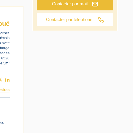
Contacter par mail
Contacter par téléphone
oué
prises
0/mois
s avec
charge
at des
: €528
44.5m²
aires
ée.