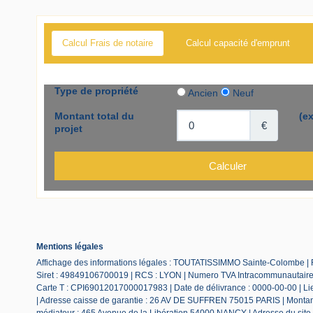
Calcul Frais de notaire
Calcul capacité d'emprunt
Mentions légales
Affichage des informations légales : TOUTATISSIMMO Sainte-Colombe |
Siret : 49849106700019 | RCS : LYON | Numero TVA Intracommunautaire :
Carte T : CPI69012017000017983 | Date de délivrance : 0000-00-00 | Lieu
| Adresse caisse de garantie : 26 AV DE SUFFREN 75015 PARIS | Montant 
médiateur : 465 Avenue de la Libération 54000 NANCY | Adresse du site