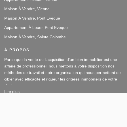
Maison À Vendre, Vienne
Maison À Vendre, Pont Eveque
Appartement À Louer, Pont Eveque
Maison À Vendre, Sainte Colombe
À PROPOS
Parce que la vente ou l'acquisition d'un bien immobilier est une
affaire de professionnel, nous mettons à votre disposition nos
méthodes de travail et notre organisation qui nous permettent de
cibler avec efficacité et rigueur les critères immobiliers de votre
choix.
Lire plus
Notre disponibilité et notre écoute au sein de nos agences
159 RD 386, 69560 SAINTE COLOMBE
immobilières à Vienne et Sainte Colombe les Vienne, au Sud de
Afficher le téléphone
Lyon, nous amènent à vous conseiller dans une démarche simple
et agréable afin que votre investissement reste un plaisir.