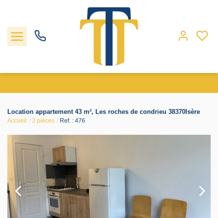
Nos biens
Location appartement 43 m², Les roches de condrieu 38370Isère
Accueil
2 pièces
Ref. : 476
Locations
Gestion
Nos agences
Estimation