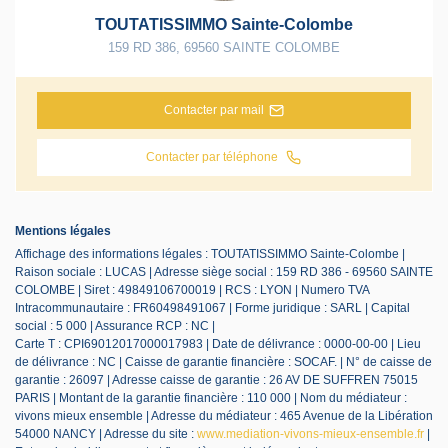
TOUTATISSIMMO Sainte-Colombe
159 RD 386
,
69560
SAINTE COLOMBE
Contacter par mail
Contacter par téléphone
Mentions légales
Affichage des informations légales : TOUTATISSIMMO Sainte-Colombe |
Raison sociale : LUCAS | Adresse siège social : 159 RD 386 - 69560 SAINTE
COLOMBE | Siret : 49849106700019 | RCS : LYON | Numero TVA
Intracommunautaire : FR60498491067 | Forme juridique : SARL | Capital
social : 5 000 | Assurance RCP : NC |
Carte T : CPI69012017000017983 | Date de délivrance : 0000-00-00 | Lieu
de délivrance : NC | Caisse de garantie financière : SOCAF. | N° de caisse de
garantie : 26097 | Adresse caisse de garantie : 26 AV DE SUFFREN 75015
PARIS | Montant de la garantie financière : 110 000 | Nom du médiateur :
vivons mieux ensemble | Adresse du médiateur : 465 Avenue de la Libération
54000 NANCY | Adresse du site :
www.mediation-vivons-mieux-ensemble.fr
|