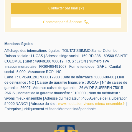
Contacter par mail
Contacter par téléphone
Mentions légales
Affichage des informations légales : TOUTATISSIMMO Sainte-Colombe |
Raison sociale : LUCAS | Adresse siège social : 159 RD 386 - 69560 SAINTE
COLOMBE | Siret : 49849106700019 | RCS : LYON | Numero TVA
Intracommunautaire : FR60498491067 | Forme juridique : SARL | Capital
social : 5 000 | Assurance RCP : NC |
Carte T : CPI69012017000017983 | Date de délivrance : 0000-00-00 | Lieu
de délivrance : NC | Caisse de garantie financière : SOCAF. | N° de caisse de
garantie : 26097 | Adresse caisse de garantie : 26 AV DE SUFFREN 75015
PARIS | Montant de la garantie financière : 110 000 | Nom du médiateur :
vivons mieux ensemble | Adresse du médiateur : 465 Avenue de la Libération
54000 NANCY | Adresse du site :
www.mediation-vivons-mieux-ensemble.fr
|
Entreprise juridiquement et financièrement indépendante