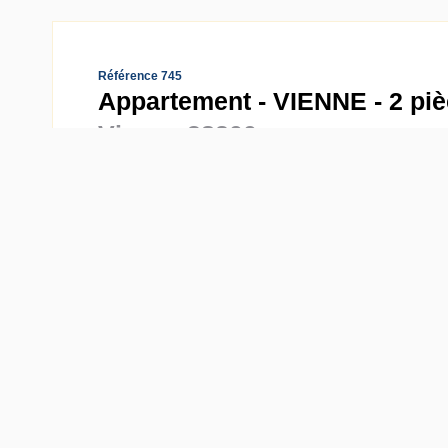
Référence 745
Appartement - VIENNE - 2 piè
Vienne 38200
1
2 pièce(s)
1 chambre
D
Classe énergie
A
Emission GES
Au centre de VIENNE (38200), bel appartement T1 B
bien immobilier est composé d'une entrée sur séjour
Chauffage électrique. A 5 min a pied de la gare. une 