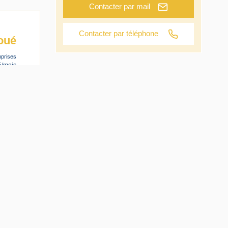
Contacter par mail
Contacter par téléphone
oué
prises
5/mois
s avec
charge
at des
: €661
: 64m²
aires
e
WC.