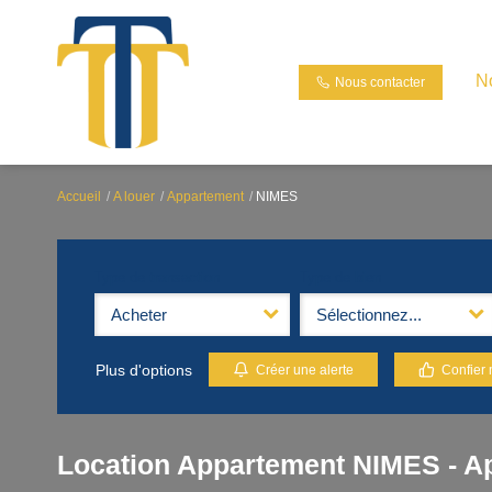
N
Nous contacter
Accueil
A louer
Appartement
NIMES
Type de transaction
Type de bien
Acheter
Sélectionnez...
Plus d'options
Créer une alerte
Confier 
Location Appartement NIMES - A