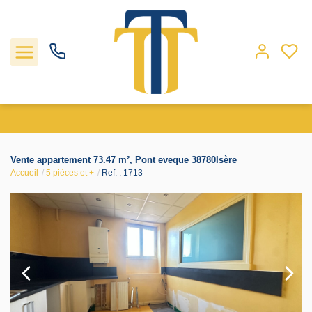
Nos biens
Vente appartement 73.47 m², Pont eveque 38780Isère
Accueil
5 pièces et +
Ref. : 1713
Locations
Gestion
Nos agences
Estimation