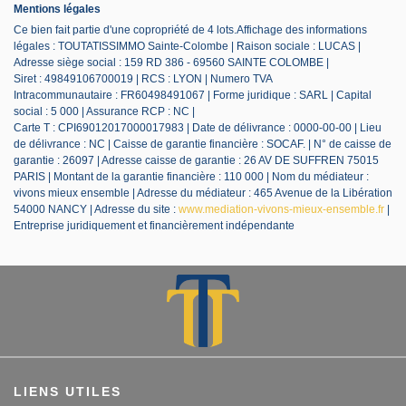
Mentions légales
Ce bien fait partie d'une copropriété de 4 lots.Affichage des informations
légales : TOUTATISSIMMO Sainte-Colombe | Raison sociale : LUCAS |
Adresse siège social : 159 RD 386 - 69560 SAINTE COLOMBE |
Siret : 49849106700019 | RCS : LYON | Numero TVA
Intracommunautaire : FR60498491067 | Forme juridique : SARL | Capital
social : 5 000 | Assurance RCP : NC |
Carte T : CPI69012017000017983 | Date de délivrance : 0000-00-00 | Lieu
de délivrance : NC | Caisse de garantie financière : SOCAF. | N° de caisse de
garantie : 26097 | Adresse caisse de garantie : 26 AV DE SUFFREN 75015
PARIS | Montant de la garantie financière : 110 000 | Nom du médiateur :
vivons mieux ensemble | Adresse du médiateur : 465 Avenue de la Libération
54000 NANCY | Adresse du site :
www.mediation-vivons-mieux-ensemble.fr
|
Entreprise juridiquement et financièrement indépendante
LIENS UTILES