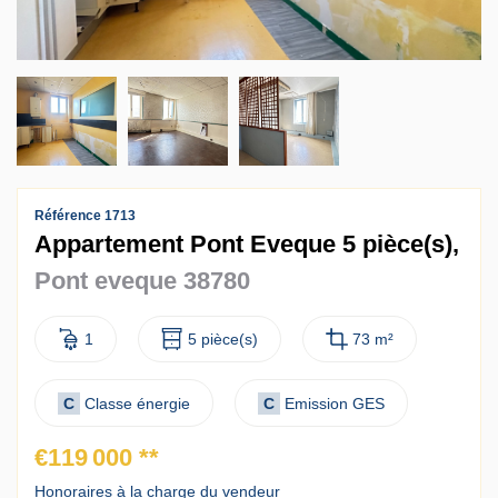
Contact
Accès clients
Référence 1713
Appartement Pont Eveque 5 pièce(s),
Pont eveque 38780
1
5 pièce(s)
73 m²
C
Classe énergie
C
Emission GES
€119 000
**
Honoraires à la charge du vendeur