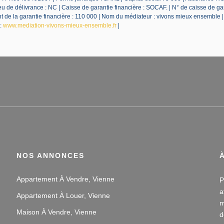
 de délivrance : NC | Caisse de garantie financière : SOCAF. | N° de caisse de ga
de la garantie financière : 110 000 | Nom du médiateur : vivons mieux ensemble 
 :
www.mediation-vivons-mieux-ensemble.fr
|
NOS ANNONCES
Appartement À Vendre, Vienne
P
a
Appartement À Louer, Vienne
m
Maison À Vendre, Vienne
d