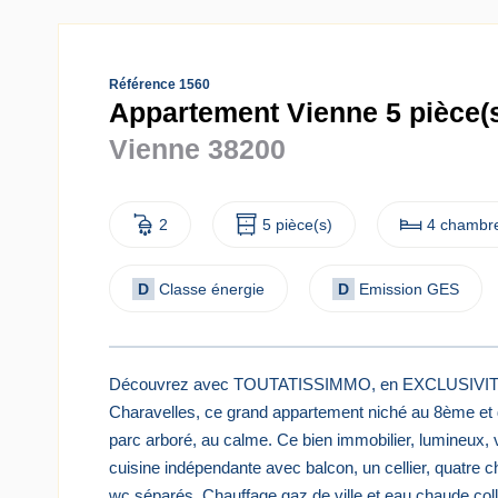
Référence 1560
Appartement Vienne 5 pièce(s
Vienne 38200
2
5 pièce(s)
4 chambre
D
Classe énergie
D
Emission GES
Découvrez avec TOUTATISSIMMO, en EXCLUSIVITÉ, 
Charavelles, ce grand appartement niché au 8ème et d
parc arboré, au calme. Ce bien immobilier, lumineux, 
cuisine indépendante avec balcon, un cellier, quatre 
wc séparés. Chauffage gaz de ville et eau chaude coll