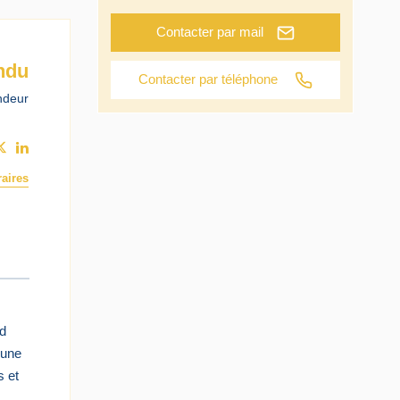
Contacter par mail
ndu
Contacter par téléphone
ndeur
aires
nd
 une
s et