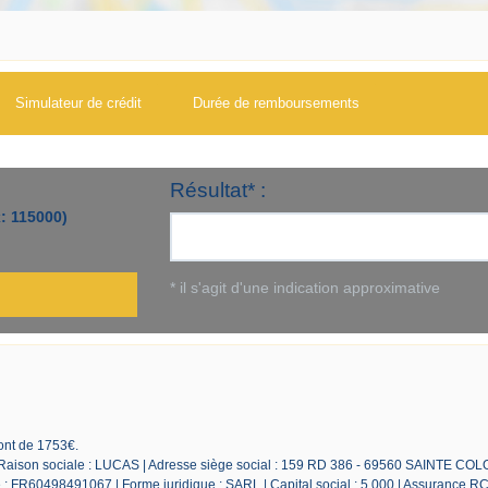
Simulateur de crédit
Durée de remboursements
sont de 1753€.
 Raison sociale : LUCAS | Adresse siège social : 159 RD 386 - 69560 SAINTE CO
 FR60498491067 | Forme juridique : SARL | Capital social : 5 000 | Assurance RC