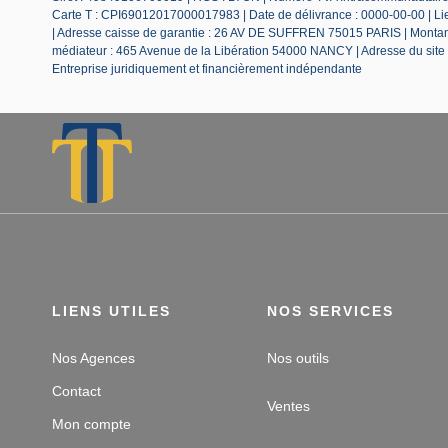
Carte T : CPI69012017000017983 | Date de délivrance : 0000-00-00 | Lieu
| Adresse caisse de garantie : 26 AV DE SUFFREN 75015 PARIS | Montant 
médiateur : 465 Avenue de la Libération 54000 NANCY | Adresse du site
Entreprise juridiquement et financièrement indépendante
LIENS UTILES
NOS SERVICES
Nos Agences
Nos outils
Contact
Ventes
Mon compte