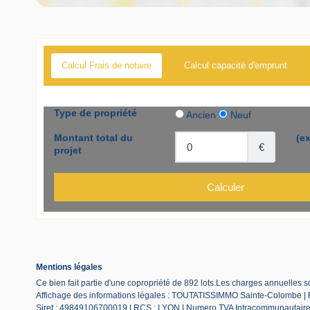
Calcul Frais de notaire
Calcul capacité d'emprunt
Mentions légales
Ce bien fait partie d'une copropriété de 892 lots.Les charges annuelles 
Affichage des informations légales : TOUTATISSIMMO Sainte-Colombe |
Siret : 49849106700019 | RCS : LYON | Numero TVA Intracommunautaire :