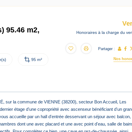
Ve
) 95.46 m2,
Honoraires à la charge du ve
Partager :
Nos honor
(s)
95 m²
sur la commune de VIENNE (38200), secteur Bon Accueil, Les
ernier étage d'une copropriété avec ascenseur bénéficiant d'un gra
vous accueille par un hall d'entrée desservant un séjour avec balcon,
chambres dont une avec placard et une avec point d'eau, salle de bain
ectifs. Pour compléter ce bien, une cave en rez-de-chaussée, ainsi