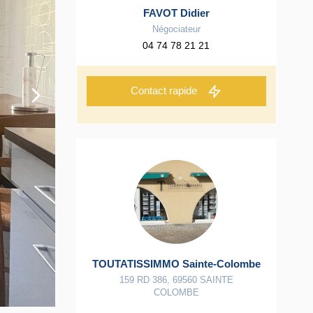
FAVOT Didier
Négociateur
04 74 78 21 21
Contact rapide
TOUTATISSIMMO Sainte-Colombe
159 RD 386
,
69560
SAINTE
COLOMBE