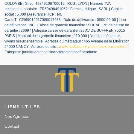
COLOMBE | Siret : 49849106700019 | RCS : LYON | Numero TVA
Intracommunautaire : FR60498491067 | Forme juridique : SARL | Capital
social : 5 000 | Assurance RCP : NC |
Carte T : CPI69012017000017983 | Date de délivrance : 0000-00-00 | Lieu
de délivrance : NC | Caisse de garantie financière : SOCAF. | N° de caisse de
garantie : 26097 | Adresse caisse de garantie : 26 AV DE SUFFREN 75015
PARIS | Montant de la garantie financière : 110 000 | Nom du médiateur :
vivons mieux ensemble | Adresse du médiateur : 465 Avenue de la Libération
54000 NANCY | Adresse du site :
www.mediation-vivons-mieux-ensemble.fr
|
Entreprise juridiquement et financièrement indépendante
LIENS UTILES
Nos Agences
Contact