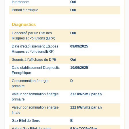
Interphone
Oui
Portail électrique
Oui
Diagnostics
Concerné par un Etat des
Oui
Risques et Pollutions (ERP)
Date d'établissement Etat des
09/09/2025
Risques et Pollutions(ERP)
Soumis à l'affichage du DPE
Oui
Date établissement Diagnostic
10/09/2025
Energétique
Consommation énergie
D
primaire
Valeur consommation énergie
232 kWh/m2 par an
primaire
Valeur consommation énergie
122 kWh/m2 par an
finale
Gaz Effet de Serre
B
Valeur Gaz Effet de serre
9 Kg CO2/m2/an