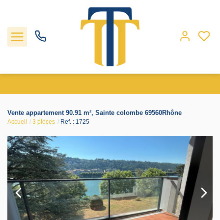
Nos biens
Vente appartement 90.91 m², Sainte colombe 69560Rhône
Accueil
3 pièces
Ref. : 1725
Locations
Gestion
Nos agences
Estimation