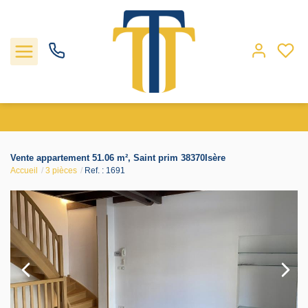
Nos biens
Vente appartement 51.06 m², Saint prim 38370Isère
Accueil
3 pièces
Ref. : 1691
Locations
Gestion
Nos agences
Estimation