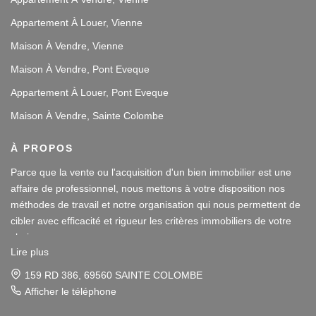
Appartement À Louer, Vienne
Maison À Vendre, Vienne
Maison À Vendre, Pont Eveque
Appartement À Louer, Pont Eveque
Maison À Vendre, Sainte Colombe
À PROPOS
Parce que la vente ou l'acquisition d'un bien immobilier est une
affaire de professionnel, nous mettons à votre disposition nos
méthodes de travail et notre organisation qui nous permettent de
cibler avec efficacité et rigueur les critères immobiliers de votre
choix.
Lire plus
Notre disponibilité et notre écoute au sein de nos agences
159 RD 386, 69560 SAINTE COLOMBE
immobilières à Vienne et Sainte Colombe les Vienne, au Sud de
Afficher le téléphone
Lyon, nous amènent à vous conseiller dans une démarche simple
Parce que la vente ou l'acquisition d'un bien immobilier est une