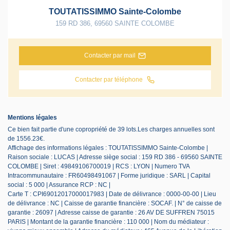
TOUTATISSIMMO Sainte-Colombe
159 RD 386
,
69560
SAINTE COLOMBE
Contacter par mail
Contacter par téléphone
Mentions légales
Ce bien fait partie d'une copropriété de 39 lots.Les charges annuelles sont
de 1556.23€.
Affichage des informations légales : TOUTATISSIMMO Sainte-Colombe |
Raison sociale : LUCAS | Adresse siège social : 159 RD 386 - 69560 SAINTE
COLOMBE | Siret : 49849106700019 | RCS : LYON | Numero TVA
Intracommunautaire : FR60498491067 | Forme juridique : SARL | Capital
social : 5 000 | Assurance RCP : NC |
Carte T : CPI69012017000017983 | Date de délivrance : 0000-00-00 | Lieu
de délivrance : NC | Caisse de garantie financière : SOCAF. | N° de caisse de
garantie : 26097 | Adresse caisse de garantie : 26 AV DE SUFFREN 75015
PARIS | Montant de la garantie financière : 110 000 | Nom du médiateur :