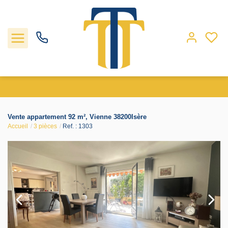
Nos biens
Vente appartement 92 m², Vienne 38200Isère
Accueil
3 pièces
Ref. : 1303
Locations
Gestion
Nos agences
Estimation