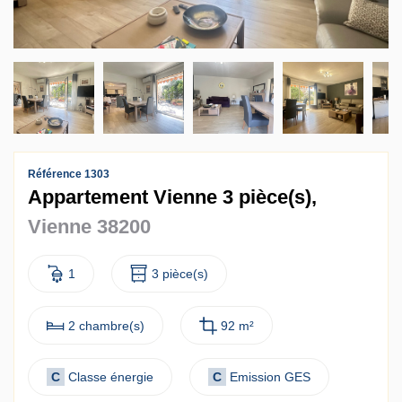
Contact
Accès clients
Référence 1303
Appartement Vienne 3 pièce(s),
Vienne 38200
1
3 pièce(s)
2 chambre(s)
92 m²
C
Classe énergie
C
Emission GES