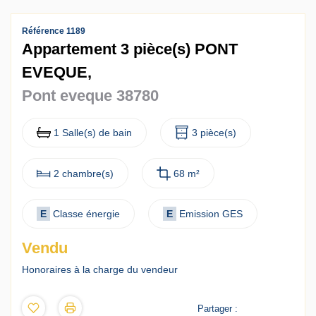
Contact
Référence 1189
Accès clients
Appartement 3 pièce(s) PONT
EVEQUE,
Pont eveque 38780
1 Salle(s) de bain
3 pièce(s)
2 chambre(s)
68 m²
E
Classe énergie
E
Emission GES
Vendu
Honoraires à la charge du vendeur
Partager :