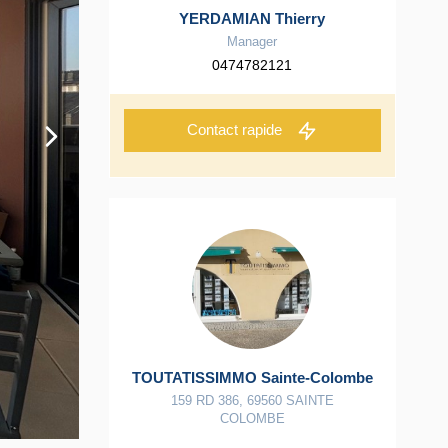
YERDAMIAN Thierry
Manager
0474782121
Contact rapide
TOUTATISSIMMO Sainte-Colombe
159 RD 386
,
69560
SAINTE
COLOMBE