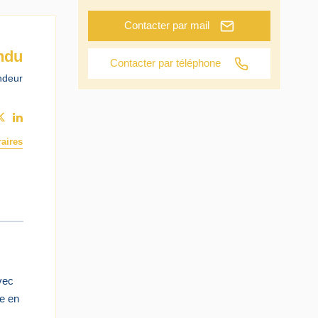
Contacter par mail
ndu
Contacter par téléphone
ndeur
aires
vec
ge en