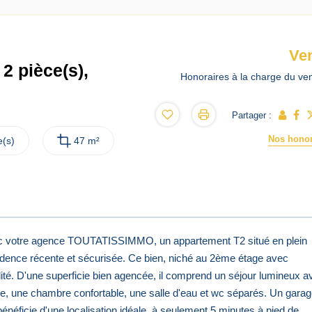
Ve
2 pièce(s),
Honoraires à la charge du ve
Partager :
Nos honor
(s)
47 m²
ec votre agence TOUTATISSIMMO, un appartement T2 situé en plein
nce récente et sécurisée. Ce bien, niché au 2ème étage avec
lité. D'une superficie bien agencée, il comprend un séjour lumineux a
se, une chambre confortable, une salle d'eau et wc séparés. Un gara
bénéficie d'une localisation idéale, à seulement 5 minutes à pied de