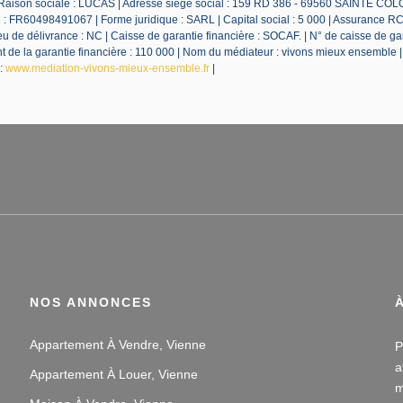
 Raison sociale : LUCAS | Adresse siège social : 159 RD 386 - 69560 SAINTE CO
 FR60498491067 | Forme juridique : SARL | Capital social : 5 000 | Assurance RC
 de délivrance : NC | Caisse de garantie financière : SOCAF. | N° de caisse de ga
de la garantie financière : 110 000 | Nom du médiateur : vivons mieux ensemble 
 :
www.mediation-vivons-mieux-ensemble.fr
|
NOS ANNONCES
Appartement À Vendre, Vienne
P
a
Appartement À Louer, Vienne
m