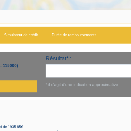
Simulateur de crédit
Durée de remboursements
ont de 1935.85€.