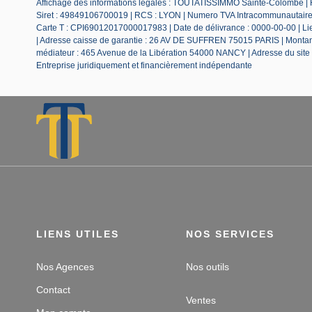
Affichage des informations légales : TOUTATISSIMMO Sainte-Colombe |
Siret : 49849106700019 | RCS : LYON | Numero TVA Intracommunautaire :
Carte T : CPI69012017000017983 | Date de délivrance : 0000-00-00 | Lieu
| Adresse caisse de garantie : 26 AV DE SUFFREN 75015 PARIS | Montant 
médiateur : 465 Avenue de la Libération 54000 NANCY | Adresse du site
Entreprise juridiquement et financièrement indépendante
LIENS UTILES
NOS SERVICES
Nos Agences
Nos outils
Contact
Ventes