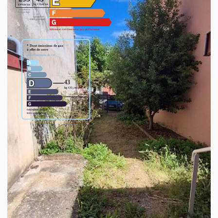
Montant estimé des dépenses annuelles d'énergie pour un
usage standard entre 2026€ et 2740€. indexées aux années
2021,2022 et 2023 (abonnement compris).
Ce bien est soumis à un diagnostic ERP (État
des Risques et Pollutions). Pour en savoir plus,
rendez-vous sur
https://www.georisques.gouv.fr/