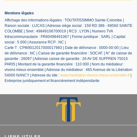
Mentions légales
Affichage des informations légales : TOUTATISSIMMO Sainte-Colombe |
Raison sociale : LUCAS | Adresse siège social : 159 RD 386 - 69560 SAINTE
COLOMBE | Siret : 49849106700019 | RCS : LYON | Numero TVA
Intracommunautaire : FR60498491067 | Forme juridique : SARL | Capital
social : 5 000 | Assurance RCP : NC |
Carte T : CPI69012017000017983 | Date de délivrance : 0000-00-00 | Lieu
de délivrance : NC | Caisse de garantie financière : SOCAF. | N° de caisse de
garantie : 26097 | Adresse caisse de garantie : 26 AV DE SUFFREN 75015
PARIS | Montant de la garantie financière : 110 000 | Nom du médiateur :
vivons mieux ensemble | Adresse du médiateur : 465 Avenue de la Libération
54000 NANCY | Adresse du site :
www.mediation-vivons-mieux-ensemble.fr
|
Entreprise juridiquement et financièrement indépendante
LIENS UTILES