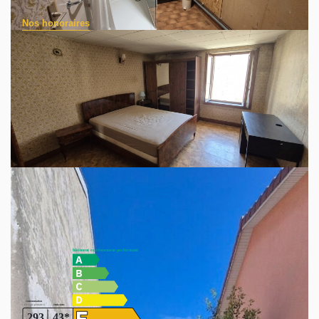
Nos honoraires
EXCLUSIVITÉ!! TOUTATISSIMMO vous propose à ST
GEORGES D'ESPERANCHE (38790), en plein centre,
proche de toutes commodités, cette maison de village à
révover entièrement, bénéficiant d'un jardin et cour
permettant de stationner votre véhicule. Ce bien immobilier
vous accueille par une entrée directe sur la cuisine,
prolongée d'un séjour. A l'étage, vous trouverez l'espace
nuit constitué de deux chambres, d'une salle d'eau avec
wc. A découvrir!
Diagnostics énergétiques