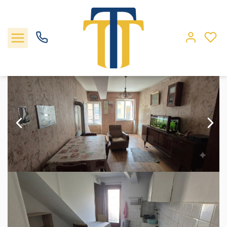
Vente maison 63.67 m², Saint georges d esperanche 38790Isère
Accueil
Maison
Ref. : 1712
Nos biens
Locations
Gestion
Nos agences
Estimation