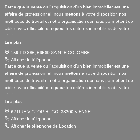
Parce que la vente ou l'acquisition d'un bien immobilier est une
affaire de professionnel, nous mettons à votre disposition nos
méthodes de travail et notre organisation qui nous permettent de
cibler avec efficacité et rigueur les critères immobiliers de votre
choix.
Lire plus
Notre disponibilité et notre écoute au sein de nos agences
159 RD 386, 69560 SAINTE COLOMBE
immobilières à Vienne et Sainte Colombe les Vienne, au Sud de
Afficher le téléphone
Lyon, nous amènent à vous conseiller dans une démarche simple
Parce que la vente ou l'acquisition d'un bien immobilier est une
et agréable afin que votre investissement reste un plaisir.
affaire de professionnel, nous mettons à votre disposition nos
méthodes de travail et notre organisation qui nous permettent de
Notre dynamisme et notre sérieux nous imposent pour votre plus
cibler avec efficacité et rigueur les critères immobiliers de votre
grand confort une sélection de biens immobiliers dans le 38 et le
choix.
69 correspondant à vos attentes.
Lire plus
Notre disponibilité et notre écoute au sein de nos agences
62 RUE VICTOR HUGO, 38200 VIENNE
Pour vous Vendeurs, la publicité de votre bien immobilier ainsi
immobilières à Vienne et Sainte Colombe les Vienne, au Sud de
Afficher le téléphone
que son estimation sont gratuites.
Lyon, nous amènent à vous conseiller dans une démarche simple
Afficher le téléphone de Location
et agréable afin que votre investissement reste un plaisir.
Pour vous Acquéreurs, notre connaissance du secteur Rhône-