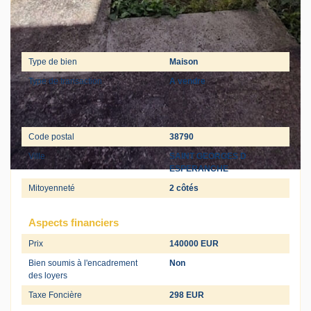
Général
Type de bien
Maison
Type de transaction
A vendre
Localisation
Code postal
38790
Ville
SAINT GEORGES D
ESPERANCHE
Mitoyenneté
2 côtés
Aspects financiers
Prix
140000 EUR
Bien soumis à l'encadrement
Non
des loyers
Taxe Foncière
298 EUR