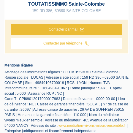
TOUTATISSIMMO Sainte-Colombe
159 RD 386
,
69560
SAINTE COLOMBE
Contacter par mail
Contacter par téléphone
Mentions légales
Affichage des informations légales : TOUTATISSIMMO Sainte-Colombe |
Raison sociale : LUCAS | Adresse siège social : 159 RD 386 - 69560 SAINTE
COLOMBE | Siret : 49849106700019 | RCS : LYON | Numero TVA
Intracommunautaire : FR60498491067 | Forme juridique : SARL | Capital
social : 5 000 | Assurance RCP : NC |
Carte T : CPI69012017000017983 | Date de délivrance : 0000-00-00 | Lieu
de délivrance : NC | Caisse de garantie financière : SOCAF. | N° de caisse de
garantie : 26097 | Adresse caisse de garantie : 26 AV DE SUFFREN 75015
PARIS | Montant de la garantie financière : 110 000 | Nom du médiateur :
vivons mieux ensemble | Adresse du médiateur : 465 Avenue de la Libération
54000 NANCY | Adresse du site :
www.mediation-vivons-mieux-ensemble.fr
|
Entreprise juridiquement et financièrement indépendante