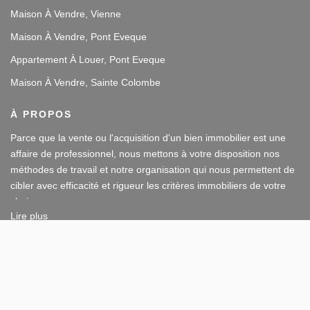
Maison À Vendre, Vienne
Maison À Vendre, Pont Eveque
Appartement À Louer, Pont Eveque
Maison À Vendre, Sainte Colombe
À PROPOS
Parce que la vente ou l'acquisition d'un bien immobilier est une
affaire de professionnel, nous mettons à votre disposition nos
méthodes de travail et notre organisation qui nous permettent de
cibler avec efficacité et rigueur les critères immobiliers de votre
choix.
Lire plus
Notre disponibilité et notre écoute au sein de nos agences
62 RUE VICTOR HUGO, 38200 VIENNE
immobilières à Vienne et Sainte Colombe les Vienne, au Sud de
Afficher le téléphone
Lyon, nous amènent à vous conseiller dans une démarche simple
Afficher le téléphone de Location
et agréable afin que votre investissement reste un plaisir.