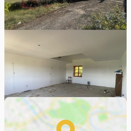
Découvrez avec TOUTATISSIMMO, sur la commune de
SERPAIZE (38200), à 10 minutes du centre de VIENNE,
cette propriété à rénover entièrement, et bénéficiant d'un
terrain arboré de plus de 11.000m². Actuellement
composée d'une partie habitation de 4 pièces sur deux
niveaux, un garage, une dépendance de 5 pièces et cave,
ainsi qu'un hangar en très mauvais état.
Découvrez votre futur quartier
Avec votre expert TOUTATISSIMMO