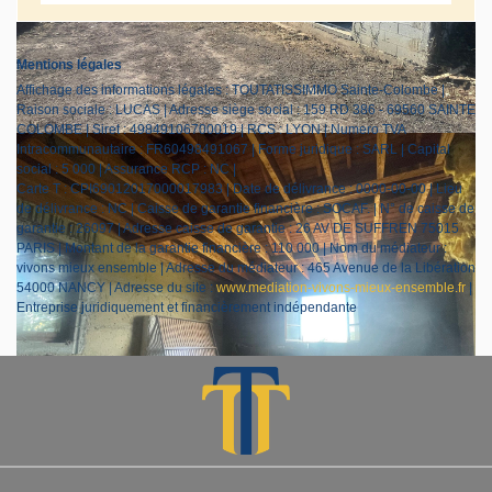
Mentions légales
Affichage des informations légales : TOUTATISSIMMO Sainte-Colombe |
Raison sociale : LUCAS | Adresse siège social : 159 RD 386 - 69560 SAINTE
COLOMBE | Siret : 49849106700019 | RCS : LYON | Numero TVA
Intracommunautaire : FR60498491067 | Forme juridique : SARL | Capital
social : 5 000 | Assurance RCP : NC |
Carte T : CPI69012017000017983 | Date de délivrance : 0000-00-00 | Lieu
de délivrance : NC | Caisse de garantie financière : SOCAF. | N° de caisse de
garantie : 26097 | Adresse caisse de garantie : 26 AV DE SUFFREN 75015
PARIS | Montant de la garantie financière : 110 000 | Nom du médiateur :
vivons mieux ensemble | Adresse du médiateur : 465 Avenue de la Libération
54000 NANCY | Adresse du site :
www.mediation-vivons-mieux-ensemble.fr
|
Entreprise juridiquement et financièrement indépendante