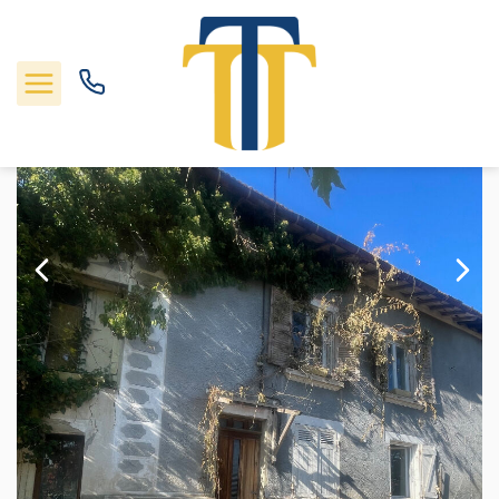
Vente maison 70 m², Serpaize 38200Isère
Accueil
Maison
Ref. : 1529
Nos biens
Locations
Gestion
Nos agences
Estimation