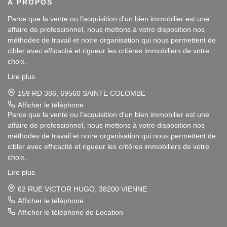
À PROPOS
Parce que la vente ou l'acquisition d'un bien immobilier est une
affaire de professionnel, nous mettons à votre disposition nos
méthodes de travail et notre organisation qui nous permettent de
cibler avec efficacité et rigueur les critères immobiliers de votre
choix.
Lire plus
Notre disponibilité et notre écoute au sein de nos agences
immobilières à Vienne et Sainte Colombe les Vienne, au Sud de
159 RD 386, 69560 SAINTE COLOMBE
Lyon, nous amènent à vous conseiller dans une démarche simple
Afficher le téléphone
et agréable afin que votre investissement reste un plaisir.
Parce que la vente ou l'acquisition d'un bien immobilier est une
affaire de professionnel, nous mettons à votre disposition nos
Notre dynamisme et notre sérieux nous imposent pour votre plus
méthodes de travail et notre organisation qui nous permettent de
grand confort une sélection de biens immobiliers dans le 38 et le
cibler avec efficacité et rigueur les critères immobiliers de votre
69 correspondant à vos attentes.
choix.
Lire plus
Pour vous Vendeurs, la publicité de votre bien immobilier ainsi
Notre disponibilité et notre écoute au sein de nos agences
que son estimation sont gratuites.
immobilières à Vienne et Sainte Colombe les Vienne, au Sud de
62 RUE VICTOR HUGO, 38200 VIENNE
Lyon, nous amènent à vous conseiller dans une démarche simple
Afficher le téléphone
Pour vous Acquéreurs, notre connaissance du secteur Rhône-
et agréable afin que votre investissement reste un plaisir.
Afficher le téléphone de Location
Alpes / Isère et notre Savoir-faire en immobilier vous garantissent