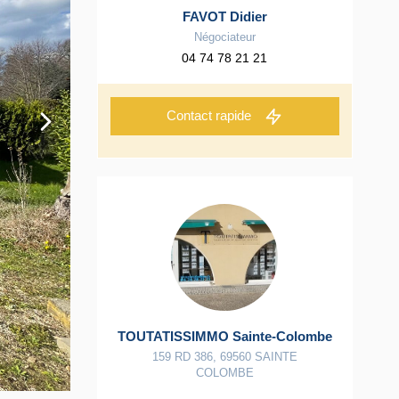
FAVOT Didier
Négociateur
04 74 78 21 21
Contact rapide
TOUTATISSIMMO Sainte-Colombe
159 RD 386
,
69560
SAINTE
COLOMBE