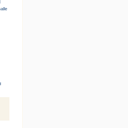
t
alle
d