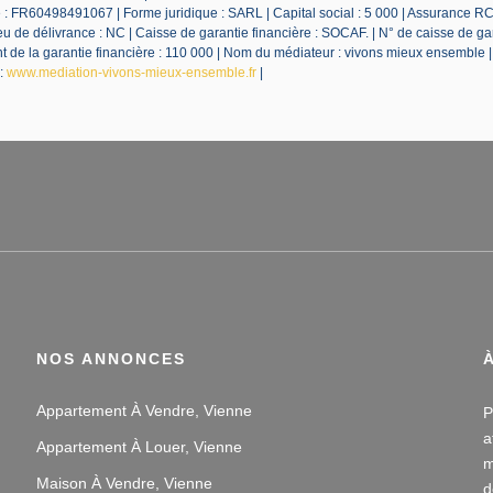
 FR60498491067 | Forme juridique : SARL | Capital social : 5 000 | Assurance RC
 de délivrance : NC | Caisse de garantie financière : SOCAF. | N° de caisse de ga
de la garantie financière : 110 000 | Nom du médiateur : vivons mieux ensemble 
 :
www.mediation-vivons-mieux-ensemble.fr
|
NOS ANNONCES
Appartement À Vendre, Vienne
P
a
Appartement À Louer, Vienne
m
Maison À Vendre, Vienne
d