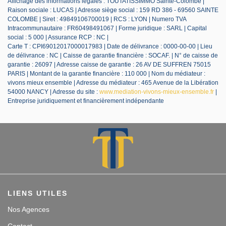
Affichage des informations légales : TOUTATISSIMMO Sainte-Colombe |
Raison sociale : LUCAS | Adresse siège social : 159 RD 386 - 69560 SAINTE
COLOMBE | Siret : 49849106700019 | RCS : LYON | Numero TVA
Intracommunautaire : FR60498491067 | Forme juridique : SARL | Capital
social : 5 000 | Assurance RCP : NC |
Carte T : CPI69012017000017983 | Date de délivrance : 0000-00-00 | Lieu
de délivrance : NC | Caisse de garantie financière : SOCAF. | N° de caisse de
garantie : 26097 | Adresse caisse de garantie : 26 AV DE SUFFREN 75015
PARIS | Montant de la garantie financière : 110 000 | Nom du médiateur :
vivons mieux ensemble | Adresse du médiateur : 465 Avenue de la Libération
54000 NANCY | Adresse du site :
www.mediation-vivons-mieux-ensemble.fr
|
Entreprise juridiquement et financièrement indépendante
LIENS UTILES
Nos Agences