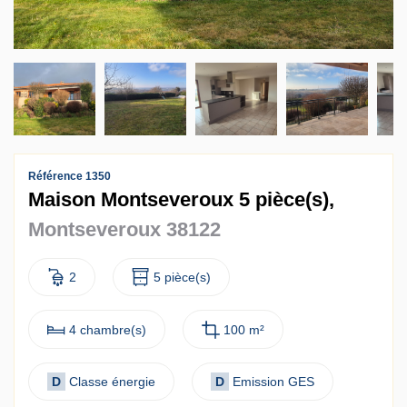
Contact
Accès clients
Référence 1350
Maison Montseveroux 5 pièce(s),
Montseveroux 38122
2
5 pièce(s)
4 chambre(s)
100 m²
D
Classe énergie
D
Emission GES