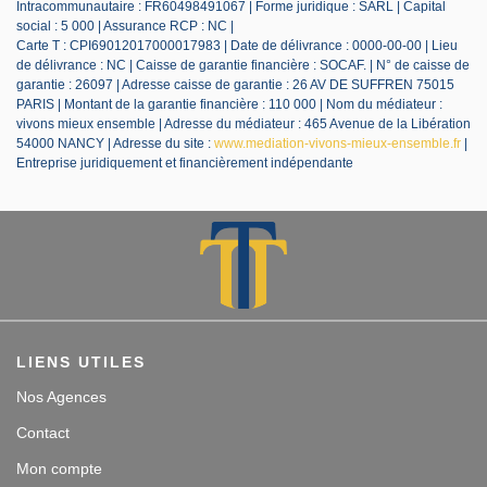
Intracommunautaire : FR60498491067 | Forme juridique : SARL | Capital
social : 5 000 | Assurance RCP : NC |
Carte T : CPI69012017000017983 | Date de délivrance : 0000-00-00 | Lieu
de délivrance : NC | Caisse de garantie financière : SOCAF. | N° de caisse de
garantie : 26097 | Adresse caisse de garantie : 26 AV DE SUFFREN 75015
PARIS | Montant de la garantie financière : 110 000 | Nom du médiateur :
vivons mieux ensemble | Adresse du médiateur : 465 Avenue de la Libération
54000 NANCY | Adresse du site :
www.mediation-vivons-mieux-ensemble.fr
|
Entreprise juridiquement et financièrement indépendante
LIENS UTILES
Nos Agences
Contact
Mon compte