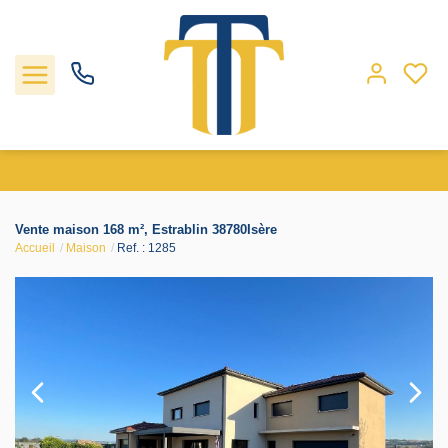
Nos biens
Vente maison 168 m², Estrablin 38780Isère
Accueil
Maison
Ref. : 1285
Locations
Gestion
Nos agences
Estimation