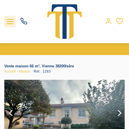
Nos biens
Vente maison 66 m², Vienne 38200Isère
Accueil
Maison
Ref. : 1283
Locations
Gestion
Nos agences
Estimation