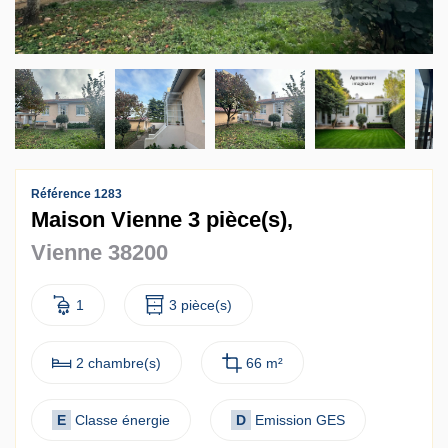
Contact
Accès clients
Référence 1283
Maison Vienne 3 pièce(s),
Vienne 38200
1
3 pièce(s)
2 chambre(s)
66 m²
E
Classe énergie
D
Emission GES