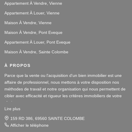
Appartement À Vendre, Vienne
Appartement À Louer, Vienne
Maison À Vendre, Vienne
Maison À Vendre, Pont Eveque
Appartement À Louer, Pont Eveque
Maison À Vendre, Sainte Colombe
À PROPOS
Parce que la vente ou l'acquisition d'un bien immobilier est une
affaire de professionnel, nous mettons à votre disposition nos
méthodes de travail et notre organisation qui nous permettent de
cibler avec efficacité et rigueur les critères immobiliers de votre
choix.
Lire plus
Notre disponibilité et notre écoute au sein de nos agences
159 RD 386, 69560 SAINTE COLOMBE
immobilières à Vienne et Sainte Colombe les Vienne, au Sud de
Afficher le téléphone
Lyon, nous amènent à vous conseiller dans une démarche simple
Parce que la vente ou l'acquisition d'un bien immobilier est une