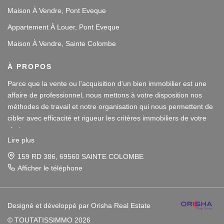
Maison À Vendre, Pont Eveque
Appartement À Louer, Pont Eveque
Maison À Vendre, Sainte Colombe
À PROPOS
Parce que la vente ou l'acquisition d'un bien immobilier est une
affaire de professionnel, nous mettons à votre disposition nos
méthodes de travail et notre organisation qui nous permettent de
cibler avec efficacité et rigueur les critères immobiliers de votre
choix.
Lire plus
Notre disponibilité et notre écoute au sein de nos agences
159 RD 386, 69560 SAINTE COLOMBE
immobilières à Vienne et Sainte Colombe les Vienne, au Sud de
Afficher le téléphone
Lyon, nous amènent à vous conseiller dans une démarche simple
et agréable afin que votre investissement reste un plaisir.
Designé et développé par Orisha Real Estate
Notre dynamisme et notre sérieux nous imposent pour votre plus
© TOUTATISSIMMO 2026
grand confort une sélection de biens immobiliers dans le 38 et le