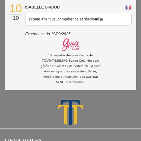
10
ISABELLE GIROUD
10
écoute attentive, compétence et réactivité
Expérience du 19/09/2025
Publié le 21/09/2025
Avis
Guest Suite
L'intégralité des avis clients de
10
jocelyne moreau
TOUTATISSIMMO Sainte Colombe sont
gérés par Guest Suite certifié 'NF Service
10
Avis en ligne, processus de collecte,
J’ai été très satisfaite de la personne qui c’est occupé de
modération et restitution des avis' par
mon dossier,ainsi que l’état des lieux
AFNOR Certification.
Expérience du 15/09/2025
Publié le 20/09/2025
Avis
Guest Suite
10
Jérôme FONDAIN
10
Une équipe réactive et à l'écoute. Je recommande !
LIENS UTILES