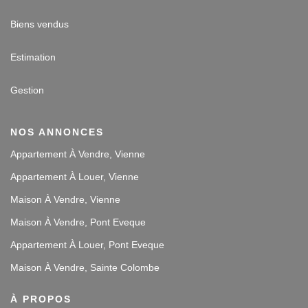
10
Thérèse GENNARO
Biens vendus
10
Agence très réactive
Estimation
Expérience du 12/08/2025
Publié le 25/08/2025
Gestion
Avis
Guest Suite
8
Bernard et Ghislaine COLLET
NOS ANNONCES
10
Transition bien menee
Appartement À Vendre, Vienne
Appartement À Louer, Vienne
Expérience du 13/08/2025
Publié le 19/08/2025
Maison À Vendre, Vienne
Avis
Guest Suite
Maison À Vendre, Pont Eveque
10
Bertrand et Valérie MANGUIN
Appartement À Louer, Pont Eveque
10
Maison À Vendre, Sainte Colombe
Très bon suivi pour une bonne vente.
À PROPOS
Expérience du 28/07/2025