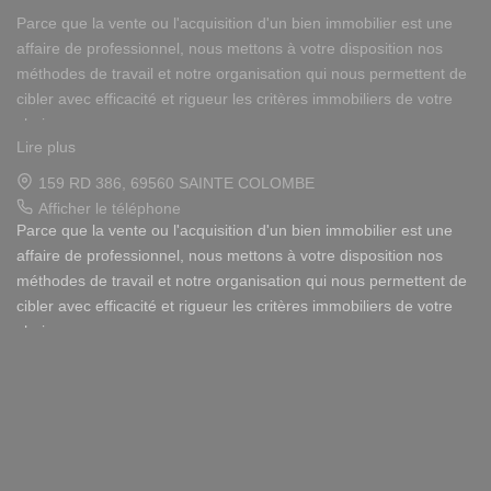
Publié le 05/08/2025
Parce que la vente ou l'acquisition d'un bien immobilier est une
Avis
Guest Suite
affaire de professionnel, nous mettons à votre disposition nos
10
méthodes de travail et notre organisation qui nous permettent de
Julien MEUNIER
cibler avec efficacité et rigueur les critères immobiliers de votre
10
choix.
Bonne réactivité et adaptation, une transaction faite
rapidement.
Lire plus
Notre disponibilité et notre écoute au sein de nos agences
159 RD 386, 69560 SAINTE COLOMBE
Expérience du 23/07/2025
immobilières à Vienne et Sainte Colombe les Vienne, au Sud de
Afficher le téléphone
Publié le 27/07/2025
Lyon, nous amènent à vous conseiller dans une démarche simple
Parce que la vente ou l'acquisition d'un bien immobilier est une
Avis
Guest Suite
et agréable afin que votre investissement reste un plaisir.
affaire de professionnel, nous mettons à votre disposition nos
10
méthodes de travail et notre organisation qui nous permettent de
Dominique DUVILLARD
Notre dynamisme et notre sérieux nous imposent pour votre plus
cibler avec efficacité et rigueur les critères immobiliers de votre
10
grand confort une sélection de biens immobiliers dans le 38 et le
choix.
Très professionnel
69 correspondant à vos attentes.
Lire plus
Notre disponibilité et notre écoute au sein de nos agences
Expérience du 16/07/2025
62 RUE VICTOR HUGO, 38200 VIENNE
Pour vous Vendeurs, la publicité de votre bien immobilier ainsi
Publié le 20/07/2025
immobilières à Vienne et Sainte Colombe les Vienne, au Sud de
Afficher le téléphone
Avis
Guest Suite
que son estimation sont gratuites.
Lyon, nous amènent à vous conseiller dans une démarche simple
Afficher le téléphone de Location
et agréable afin que votre investissement reste un plaisir.
10
Louis Michel et Odile AUDERSET
Pour vous Acquéreurs, notre connaissance du secteur Rhône-