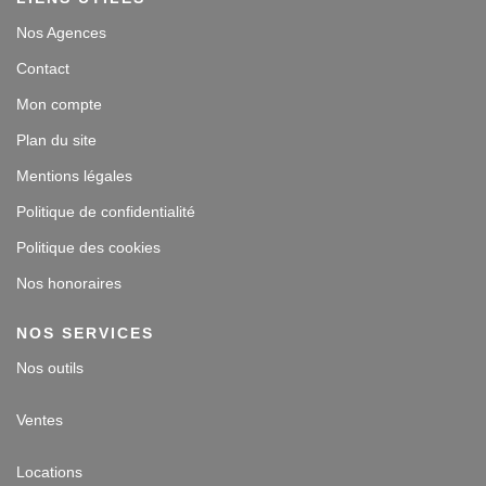
Expérience du 27/08/2025
Nos Agences
Publié le 05/09/2025
Avis
Guest Suite
Contact
8
Mon compte
Joseph GENTHON
Plan du site
10
Personnel sympathique
Mentions légales
Expérience du 02/09/2025
Politique de confidentialité
Publié le 04/09/2025
Avis
Guest Suite
Politique des cookies
Nos honoraires
10
Louis et Didier CANO et FAYET
10
NOS SERVICES
L'intervention du plombier s'est bien passé . Rdv respecté.
Nos outils
Expérience du 06/08/2025
Ventes
Publié le 25/08/2025
Avis
Guest Suite
Locations