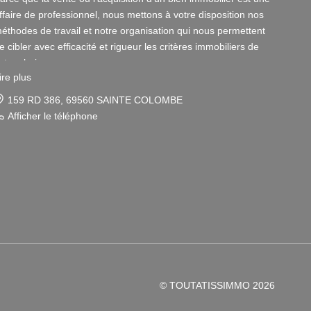
ffaire de professionnel, nous mettons à votre disposition nos
éthodes de travail et notre organisation qui nous permettent
e cibler avec efficacité et rigueur les critères immobiliers de
otre choix.
ire plus
otre disponibilité et notre écoute au sein de nos agences
159 RD 386, 69560 SAINTE COLOMBE
mmobilières à Vienne et Sainte Colombe les Vienne, au Sud de
Afficher le téléphone
yon, nous amènent à vous conseiller dans une démarche
imple et agréable afin que votre investissement reste un
laisir.
otre dynamisme et notre sérieux nous imposent pour votre
lus grand confort une sélection de biens immobiliers dans le
8 et le 69 correspondant à vos attentes.
our vous Vendeurs, la publicité de votre bien immobilier ainsi
ue son estimation sont gratuites.
© TOUTATISSIMMO 2026
our vous Acquéreurs, notre connaissance du secteur Rhône-