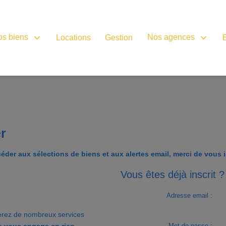
os biens
Nos agences
Locations
Gestion
er
éder aux sélections de biens et aux alertes email, merci de vous id
Vous êtes déjà inscrit ?
Adresse email :
erez de nombreux services
ne vous engage en rien.
Mot de passe :