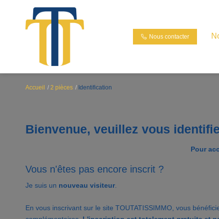
N
Nous contacter
Accueil
2 pièces
Identification
Bienvenue, veuillez vous identifi
Pour acc
Vous n'êtes pas encore inscrit ?
Je suis un
nouveau visiteur
.
En vous inscrivant sur le site TOUTATISSIMMO, vous bénéfici
complémentaires.
L'inscription est totalement gratuite et 