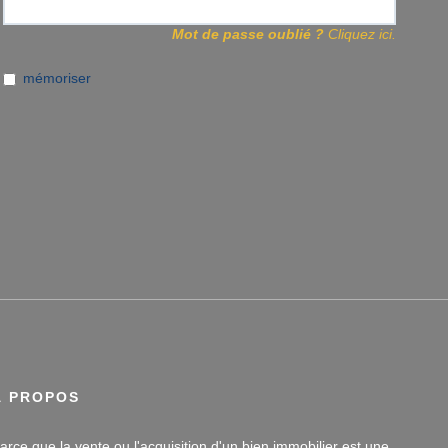
Mot de passe oublié ?
Cliquez ici.
mémoriser
À PROPOS
arce que la vente ou l'acquisition d'un bien immobilier est une