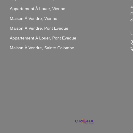
a
Appartement À Louer, Vienne
m
Maison À Vendre, Vienne
d
v
Maison À Vendre, Pont Eveque
L
Appartement À Louer, Pont Eveque
N
i
Maison À Vendre, Sainte Colombe
L
s
p
N
p
3
P
q
P