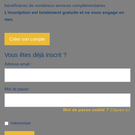
bénéficierez de nombreux services complémentaires.
Contact
L'inscription est totalement gratuite et ne vous engage en
rien.
Accès clients
Créer son compte
Vous êtes déjà inscrit ?
Adresse email :
Mot de passe :
Mot de passe oublié ?
Cliquez ici.
mémoriser