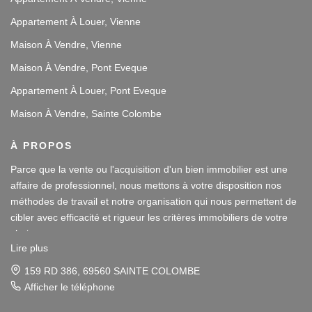
Appartement À Louer, Vienne
Maison À Vendre, Vienne
Maison À Vendre, Pont Eveque
Appartement À Louer, Pont Eveque
Maison À Vendre, Sainte Colombe
À PROPOS
Parce que la vente ou l'acquisition d'un bien immobilier est une
affaire de professionnel, nous mettons à votre disposition nos
méthodes de travail et notre organisation qui nous permettent de
cibler avec efficacité et rigueur les critères immobiliers de votre
choix.
Lire plus
Notre disponibilité et notre écoute au sein de nos agences
159 RD 386, 69560 SAINTE COLOMBE
immobilières à Vienne et Sainte Colombe les Vienne, au Sud de
Afficher le téléphone
Lyon, nous amènent à vous conseiller dans une démarche simple