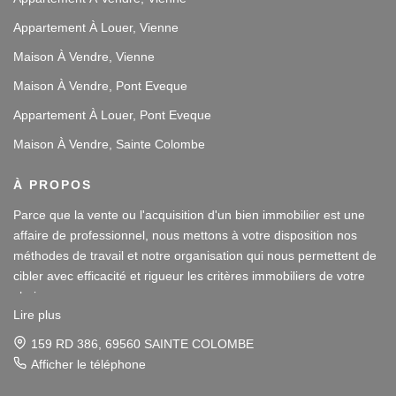
Appartement À Louer, Vienne
Maison À Vendre, Vienne
Maison À Vendre, Pont Eveque
Appartement À Louer, Pont Eveque
Maison À Vendre, Sainte Colombe
À PROPOS
Parce que la vente ou l'acquisition d'un bien immobilier est une
affaire de professionnel, nous mettons à votre disposition nos
méthodes de travail et notre organisation qui nous permettent de
cibler avec efficacité et rigueur les critères immobiliers de votre
choix.
Lire plus
Notre disponibilité et notre écoute au sein de nos agences
159 RD 386, 69560 SAINTE COLOMBE
immobilières à Vienne et Sainte Colombe les Vienne, au Sud de
Afficher le téléphone
Lyon, nous amènent à vous conseiller dans une démarche simple