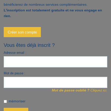
bénéficierez de nombreux services complémentaires.
Contact
L'inscription est totalement gratuite et ne vous engage en
rien.
Accès clients
Créer son compte
Vous êtes déjà inscrit ?
Adresse email :
Mot de passe :
Mot de passe oublié ?
Cliquez ici.
mémoriser