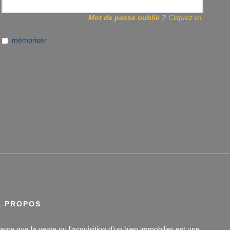
Mot de passe oublié ?
Cliquez ici.
mémoriser
À PROPOS
arce que la vente ou l'acquisition d'un bien immobilier est une