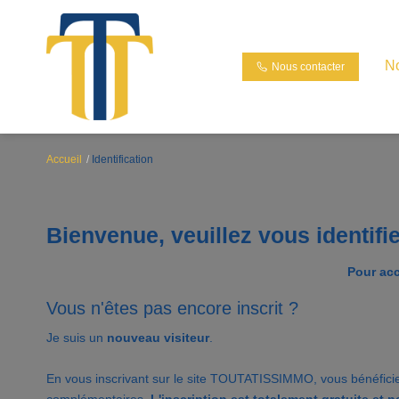
N
Nous contacter
Accueil
Identification
Bienvenue, veuillez vous identifi
Pour acc
Vous n'êtes pas encore inscrit ?
Je suis un
nouveau visiteur
.
En vous inscrivant sur le site TOUTATISSIMMO, vous bénéfici
complémentaires.
L'inscription est totalement gratuite et 