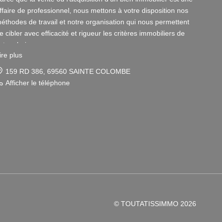
ffaire de professionnel, nous mettons à votre disposition nos
éthodes de travail et notre organisation qui nous permettent
e cibler avec efficacité et rigueur les critères immobiliers de
otre choix.
ire plus
otre disponibilité et notre écoute au sein de nos agences
159 RD 386, 69560 SAINTE COLOMBE
mmobilières à Vienne et Sainte Colombe les Vienne, au Sud de
Afficher le téléphone
yon, nous amènent à vous conseiller dans une démarche
imple et agréable afin que votre investissement reste un
laisir.
otre dynamisme et notre sérieux nous imposent pour votre
lus grand confort une sélection de biens immobiliers dans le
8 et le 69 correspondant à vos attentes.
our vous Vendeurs, la publicité de votre bien immobilier ainsi
ue son estimation sont gratuites.
© TOUTATISSIMMO 2026
our vous Acquéreurs, notre connaissance du secteur Rhône-