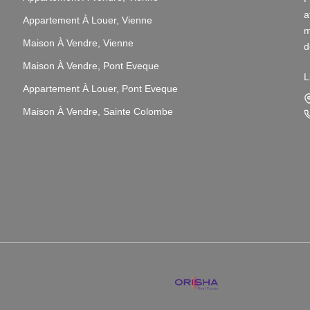
a
Appartement À Louer, Vienne
m
Maison À Vendre, Vienne
d
v
Maison À Vendre, Pont Eveque
L
Appartement À Louer, Pont Eveque
N
i
Maison À Vendre, Sainte Colombe
L
s
p
N
p
3
P
q
P