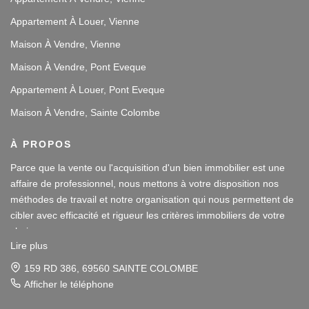
Appartement À Louer, Vienne
Maison À Vendre, Vienne
Maison À Vendre, Pont Eveque
Appartement À Louer, Pont Eveque
Maison À Vendre, Sainte Colombe
À PROPOS
Parce que la vente ou l'acquisition d'un bien immobilier est une
affaire de professionnel, nous mettons à votre disposition nos
méthodes de travail et notre organisation qui nous permettent de
cibler avec efficacité et rigueur les critères immobiliers de votre
choix.
Lire plus
Notre disponibilité et notre écoute au sein de nos agences
159 RD 386, 69560 SAINTE COLOMBE
immobilières à Vienne et Sainte Colombe les Vienne, au Sud de
Afficher le téléphone
Lyon, nous amènent à vous conseiller dans une démarche simple