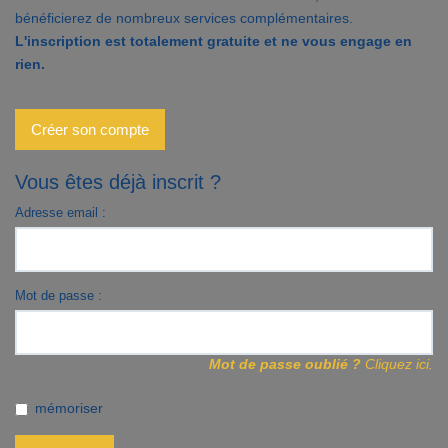
bénéficierez de nombreux services complémentaires.
Contact
L'inscription est totalement gratuite et ne vous engage en
rien.
Accès clients
Créer son compte
Vous êtes déjà inscrit ?
Adresse email :
Mot de passe :
Mot de passe oublié ?
Cliquez ici.
mémoriser