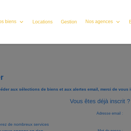
os biens
Nos agences
Locations
Gestion
er
éder aux sélections de biens et aux alertes email, merci de vous id
Vous êtes déjà inscrit ?
Adresse email :
erez de nombreux services
ne vous engage en rien.
Mot de passe :