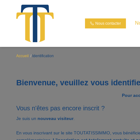
N
Nous contacter
Accueil
Identification
Bienvenue, veuillez vous identifi
Pour acc
Vous n'êtes pas encore inscrit ?
Je suis un
nouveau visiteur
.
En vous inscrivant sur le site TOUTATISSIMMO, vous bénéfici
complémentaires.
L'inscription est totalement gratuite et 