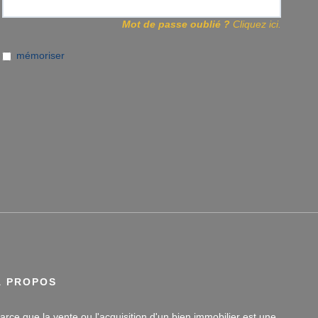
Mot de passe oublié ?
Cliquez ici.
mémoriser
À PROPOS
arce que la vente ou l'acquisition d'un bien immobilier est une