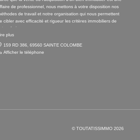
ffaire de professionnel, nous mettons à votre disposition nos
éthodes de travail et notre organisation qui nous permettent
e cibler avec efficacité et rigueur les critères immobiliers de
otre choix.
ire plus
otre disponibilité et notre écoute au sein de nos agences
159 RD 386, 69560 SAINTE COLOMBE
mmobilières à Vienne et Sainte Colombe les Vienne, au Sud de
Afficher le téléphone
yon, nous amènent à vous conseiller dans une démarche
imple et agréable afin que votre investissement reste un
laisir.
otre dynamisme et notre sérieux nous imposent pour votre
lus grand confort une sélection de biens immobiliers dans le
8 et le 69 correspondant à vos attentes.
our vous Vendeurs, la publicité de votre bien immobilier ainsi
ue son estimation sont gratuites.
© TOUTATISSIMMO 2026
our vous Acquéreurs, notre connaissance du secteur Rhône-