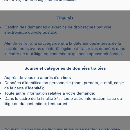
Finalités
Gestion des demandes d'exercice de droit reçues par voie
électronique ou voie postale.
Afin de veiller à la sauvegarde et à la défense des intérêts de la
société, nous avons un intérêt légitime à traiter vos données dans
le cadre de tout litige ou contentieux qui nous opposerait à vous.
Source et catégories de données traitées
Auprès de vous ou auprès d'un tiers :
Données d'identification personnelle (nom, prénom, e-mail, copie
de la carte d'identité);
Toute autre information relative à votre demande;
Dans le cadre de la finalité 24. : toute autre information issue du
litige ou du contentieux l'entourant.
Nous n'utilisons pas de techniques de prise de décision fondée