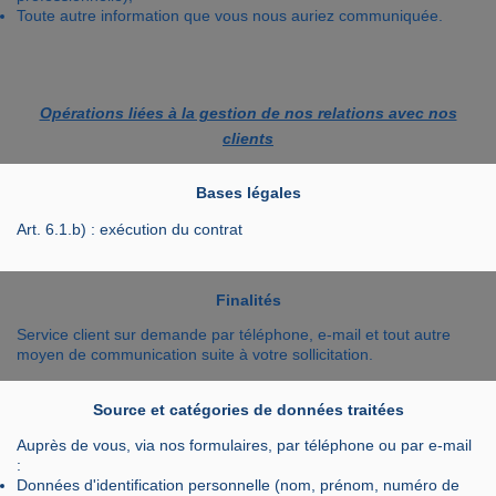
Toute autre information que vous nous auriez communiquée.
Opérations liées à la gestion de nos relations avec nos
clients
Bases légales
Art. 6.1.b) : exécution du contrat
Finalités
Service client sur demande par téléphone, e-mail et tout autre
moyen de communication suite à votre sollicitation.
Source et catégories de données traitées
Auprès de vous, via nos formulaires, par téléphone ou par e-mail
:
Données d'identification personnelle (nom, prénom, numéro de