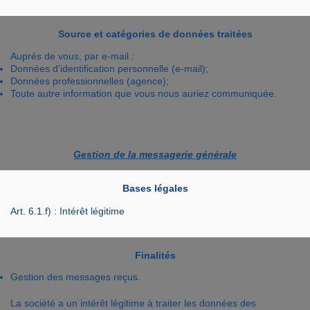
Source et catégories de données traitées
Auprès de vous, par e-mail :
Données d'identification personnelle (e-mail);
Données professionnelles (agence);
Toute autre information que vous nous auriez communiquée.
Gestion de la messagerie générale
Bases légales
Art. 6.1.f) : Intérêt légitime
Finalités
Gestion des messages reçus.
La société a un intérêt légitime à traiter les données des