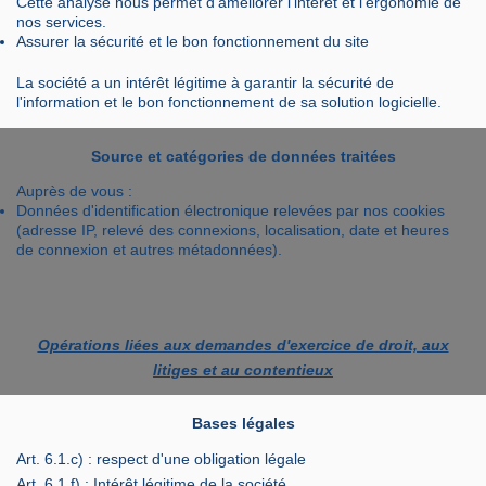
Cette analyse nous permet d'améliorer l'intérêt et l'ergonomie de
nos services.
Assurer la sécurité et le bon fonctionnement du site
La société a un intérêt légitime à garantir la sécurité de
l'information et le bon fonctionnement de sa solution logicielle.
Source et catégories de données traitées
Auprès de vous :
Données d'identification électronique relevées par nos cookies
(adresse IP, relevé des connexions, localisation, date et heures
de connexion et autres métadonnées).
Opérations liées aux demandes d'exercice de droit, aux
litiges et au contentieux
Bases légales
Art. 6.1.c) : respect d'une obligation légale
Art. 6.1.f) : Intérêt légitime de la société