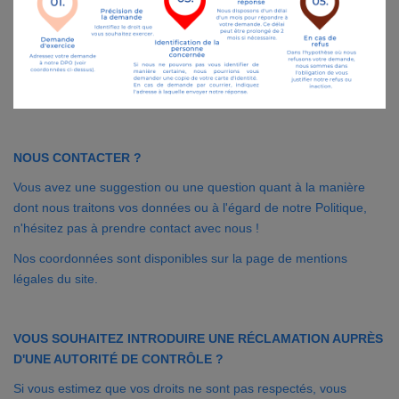
NOUS CONTACTER ?
Vous avez une suggestion ou une question quant à la manière
dont nous traitons vos données ou à l'égard de notre Politique,
n'hésitez pas à prendre contact avec nous !
Nos coordonnées sont disponibles sur la page de mentions
légales du site.
VOUS SOUHAITEZ INTRODUIRE UNE RÉCLAMATION AUPRÈS
D'UNE AUTORITÉ DE CONTRÔLE ?
Si vous estimez que vos droits ne sont pas respectés, vous