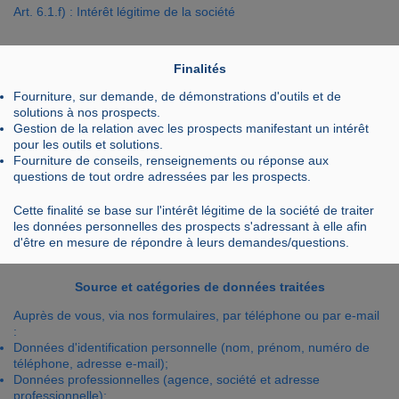
Art. 6.1.f) : Intérêt légitime de la société
Finalités
Fourniture, sur demande, de démonstrations d'outils et de
solutions à nos prospects.
Gestion de la relation avec les prospects manifestant un intérêt
pour les outils et solutions.
Fourniture de conseils, renseignements ou réponse aux
questions de tout ordre adressées par les prospects.
Cette finalité se base sur l'intérêt légitime de la société de traiter
les données personnelles des prospects s'adressant à elle afin
d'être en mesure de répondre à leurs demandes/questions.
Source et catégories de données traitées
Auprès de vous, via nos formulaires, par téléphone ou par e-mail
:
Données d'identification personnelle (nom, prénom, numéro de
téléphone, adresse e-mail);
Données professionnelles (agence, société et adresse
professionnelle);