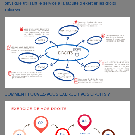
physique utilisant le service a la faculté d'exercer les droits
suivants :
COMMENT POUVEZ-VOUS EXERCER VOS DROITS ?