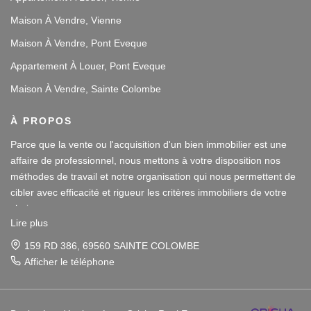
Maison À Vendre, Vienne
Maison À Vendre, Pont Eveque
Appartement À Louer, Pont Eveque
Maison À Vendre, Sainte Colombe
À PROPOS
Parce que la vente ou l'acquisition d'un bien immobilier est une
affaire de professionnel, nous mettons à votre disposition nos
méthodes de travail et notre organisation qui nous permettent de
cibler avec efficacité et rigueur les critères immobiliers de votre
choix.
Lire plus
Notre disponibilité et notre écoute au sein de nos agences
159 RD 386, 69560 SAINTE COLOMBE
immobilières à Vienne et Sainte Colombe les Vienne, au Sud de
Afficher le téléphone
Lyon, nous amènent à vous conseiller dans une démarche simple
et agréable afin que votre investissement reste un plaisir.