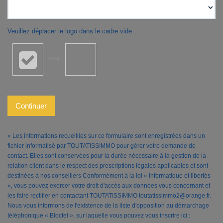
Veuillez déplacer le logo dans le cadre vide
Continuer
« Les informations recueillies sur ce formulaire sont enregistrées dans un
fichier informatisé par TOUTATISSIMMO pour gérer votre demande de
contact. Elles sont conservées pour la durée nécessaire à la gestion de la
relation client dans le respect des prescriptions légales applicables et sont
destinées à nos conseillers Conformément à la loi « informatique et libertés
», vous pouvez exercer votre droit d'accès aux données vous concernant et
les faire rectifier en contactant TOUTATISSIMMO toutatissimmo2@orange.fr.
Nous vous informons de l'existence de la liste d'opposition au démarchage
téléphonique « Bloctel », sur laquelle vous pouvez vous inscrire ici :