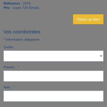
Référence
: 1675
Prix
: Loyer 720 €/mois
Retour au bien
Vos coordonnées
* Information obligatoire
Civilité :
Prénom :
*
Nom :
*