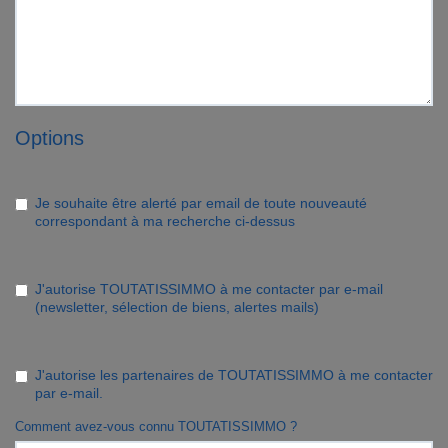
Options
Je souhaite être alerté par email de toute nouveauté
correspondant à ma recherche ci-dessus
J'autorise TOUTATISSIMMO à me contacter par e-mail
(newsletter, sélection de biens, alertes mails)
J'autorise les partenaires de TOUTATISSIMMO à me contacter
par e-mail.
Comment avez-vous connu TOUTATISSIMMO ?