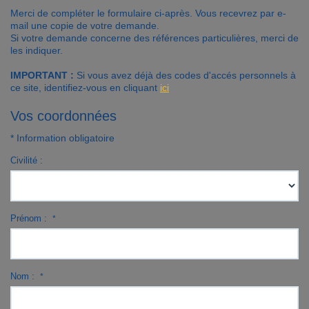
Merci de compléter le formulaire ci-après. Vous recevrez par e-
Contact
mail une copie de votre demande.
Si votre demande concerne des références particulières, merci de
les indiquer.
Accès clients
IMPORTANT :
Si vous avez déjà des codes d'accés personnels à
ce site, identifiez-vous en cliquant
ici
Vos coordonnées
* Information obligatoire
Civilité :
Prénom :
*
Nom :
*