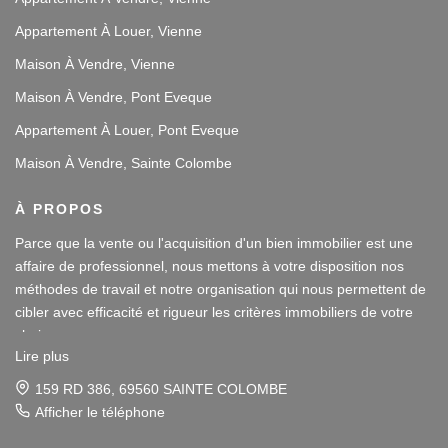
Appartement À Louer, Vienne
Maison À Vendre, Vienne
Maison À Vendre, Pont Eveque
Appartement À Louer, Pont Eveque
Maison À Vendre, Sainte Colombe
À PROPOS
Parce que la vente ou l'acquisition d'un bien immobilier est une
affaire de professionnel, nous mettons à votre disposition nos
méthodes de travail et notre organisation qui nous permettent de
cibler avec efficacité et rigueur les critères immobiliers de votre
choix.
Lire plus
Notre disponibilité et notre écoute au sein de nos agences
159 RD 386, 69560 SAINTE COLOMBE
immobilières à Vienne et Sainte Colombe les Vienne, au Sud de
Afficher le téléphone
Lyon, nous amènent à vous conseiller dans une démarche simple