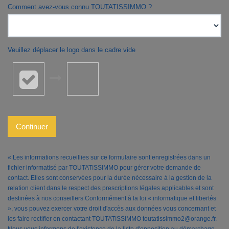
Comment avez-vous connu TOUTATISSIMMO ?
Veuillez déplacer le logo dans le cadre vide
Continuer
« Les informations recueillies sur ce formulaire sont enregistrées dans un
fichier informatisé par TOUTATISSIMMO pour gérer votre demande de
contact. Elles sont conservées pour la durée nécessaire à la gestion de la
relation client dans le respect des prescriptions légales applicables et sont
destinées à nos conseillers Conformément à la loi « informatique et libertés
», vous pouvez exercer votre droit d'accès aux données vous concernant et
les faire rectifier en contactant TOUTATISSIMMO toutatissimmo2@orange.fr.