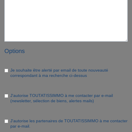
Options
Je souhaite être alerté par email de toute nouveauté
correspondant à ma recherche ci-dessus
J'autorise TOUTATISSIMMO à me contacter par e-mail
(newsletter, sélection de biens, alertes mails)
J'autorise les partenaires de TOUTATISSIMMO à me contacter
par e-mail.