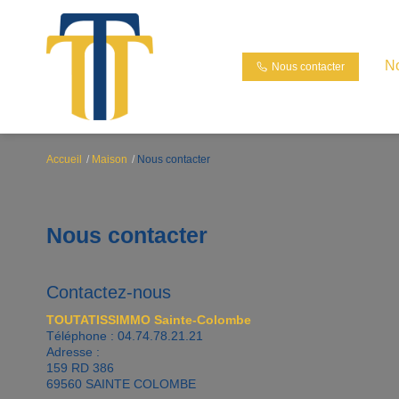
N
Nous contacter
Accueil
Maison
Nous contacter
Nous contacter
Contactez-nous
TOUTATISSIMMO Sainte-Colombe
Téléphone :
04.74.78.21.21
Adresse :
159 RD 386
69560
SAINTE COLOMBE