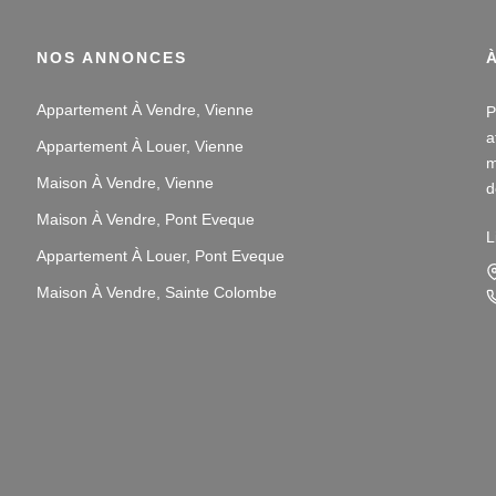
NOS ANNONCES
Appartement À Vendre, Vienne
P
a
Appartement À Louer, Vienne
m
Maison À Vendre, Vienne
d
v
Maison À Vendre, Pont Eveque
L
Appartement À Louer, Pont Eveque
N
i
Maison À Vendre, Sainte Colombe
L
s
p
N
p
3