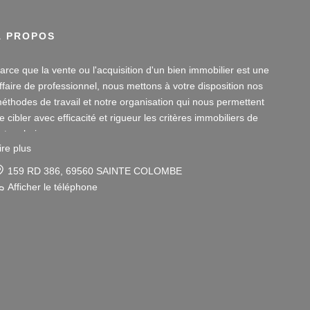
À PROPOS
arce que la vente ou l'acquisition d'un bien immobilier est une
ffaire de professionnel, nous mettons à votre disposition nos
éthodes de travail et notre organisation qui nous permettent
e cibler avec efficacité et rigueur les critères immobiliers de
otre choix.
ire plus
otre disponibilité et notre écoute au sein de nos agences
159 RD 386, 69560 SAINTE COLOMBE
mmobilières à Vienne et Sainte Colombe les Vienne, au Sud de
Afficher le téléphone
yon, nous amènent à vous conseiller dans une démarche
imple et agréable afin que votre investissement reste un
laisir.
otre dynamisme et notre sérieux nous imposent pour votre
lus grand confort une sélection de biens immobiliers dans le
8 et le 69 correspondant à vos attentes.