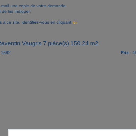
e-mail une copie de votre demande.
de les indiquer.
à ce site, identifiez-vous en cliquant
ici
eventin Vaugris 7 pièce(s) 150.24 m2
 1582
Prix
: 4