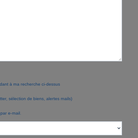
ndant à ma recherche ci-dessus
r, sélection de biens, alertes mails)
par e-mail.