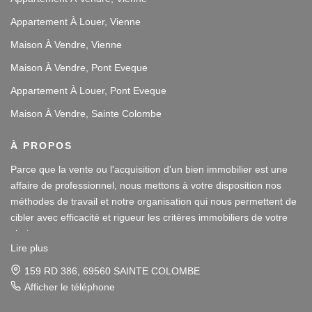
Appartement À Louer, Vienne
Maison À Vendre, Vienne
Maison À Vendre, Pont Eveque
Appartement À Louer, Pont Eveque
Maison À Vendre, Sainte Colombe
À PROPOS
Parce que la vente ou l'acquisition d'un bien immobilier est une
affaire de professionnel, nous mettons à votre disposition nos
méthodes de travail et notre organisation qui nous permettent de
cibler avec efficacité et rigueur les critères immobiliers de votre
choix.
Lire plus
Notre disponibilité et notre écoute au sein de nos agences
159 RD 386, 69560 SAINTE COLOMBE
immobilières à Vienne et Sainte Colombe les Vienne, au Sud de
Afficher le téléphone
Lyon, nous amènent à vous conseiller dans une démarche simple