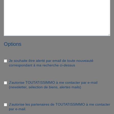
Options
Je souhaite être alerté par email de toute nouveauté
correspondant à ma recherche ci-dessus
J'autorise TOUTATISSIMMO à me contacter par e-mail
(newsletter, sélection de biens, alertes mails)
J'autorise les partenaires de TOUTATISSIMMO à me contacter
par e-mail.