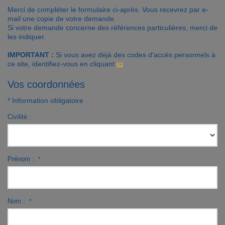
Merci de compléter le formulaire ci-après. Vous recevrez par e-
Contact
mail une copie de votre demande.
Si votre demande concerne des références particulières, merci de
les indiquer.
Accès clients
IMPORTANT :
Si vous avez déjà des codes d'accés personnels à
ce site, identifiez-vous en cliquant
ici
Vos coordonnées
* Information obligatoire
Civilité :
Prénom :
*
Nom :
*