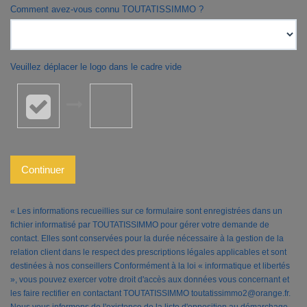
Comment avez-vous connu TOUTATISSIMMO ?
Veuillez déplacer le logo dans le cadre vide
Continuer
« Les informations recueillies sur ce formulaire sont enregistrées dans un
fichier informatisé par TOUTATISSIMMO pour gérer votre demande de
contact. Elles sont conservées pour la durée nécessaire à la gestion de la
relation client dans le respect des prescriptions légales applicables et sont
destinées à nos conseillers Conformément à la loi « informatique et libertés
», vous pouvez exercer votre droit d'accès aux données vous concernant et
les faire rectifier en contactant TOUTATISSIMMO toutatissimmo2@orange.fr.