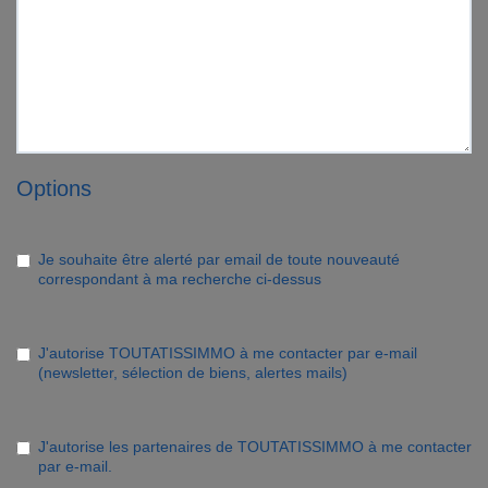
Options
Je souhaite être alerté par email de toute nouveauté
correspondant à ma recherche ci-dessus
J'autorise TOUTATISSIMMO à me contacter par e-mail
(newsletter, sélection de biens, alertes mails)
J'autorise les partenaires de TOUTATISSIMMO à me contacter
par e-mail.