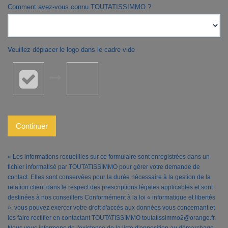
Comment avez-vous connu TOUTATISSIMMO ?
Veuillez déplacer le logo dans le cadre vide
Continuer
« Les informations recueillies sur ce formulaire sont enregistrées dans un
fichier informatisé par TOUTATISSIMMO pour gérer votre demande de
contact. Elles sont conservées pour la durée nécessaire à la gestion de la
relation client dans le respect des prescriptions légales applicables et sont
destinées à nos conseillers Conformément à la loi « informatique et libertés
», vous pouvez exercer votre droit d'accès aux données vous concernant et
les faire rectifier en contactant TOUTATISSIMMO toutatissimmo2@orange.fr.