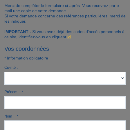
Merci de compléter le formulaire ci-après. Vous recevrez par e-
Contact
mail une copie de votre demande.
Si votre demande concerne des références particulières, merci de
les indiquer.
Accès clients
IMPORTANT :
Si vous avez déjà des codes d'accés personnels à
ce site, identifiez-vous en cliquant
ici
Vos coordonnées
* Information obligatoire
Civilité :
Prénom :
*
Nom :
*