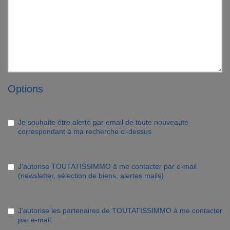
Options
Je souhaite être alerté par email de toute nouveauté
correspondant à ma recherche ci-dessus
J'autorise TOUTATISSIMMO à me contacter par e-mail
(newsletter, sélection de biens, alertes mails)
J'autorise les partenaires de TOUTATISSIMMO à me contacter
par e-mail.