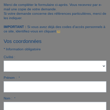
Merci de compléter le formulaire ci-après. Vous recevrez par e-
Contact
mail une copie de votre demande.
Si votre demande concerne des références particulières, merci de
les indiquer.
Accès clients
IMPORTANT :
Si vous avez déjà des codes d'accés personnels à
ce site, identifiez-vous en cliquant
ici
Vos coordonnées
* Information obligatoire
Civilité :
Prénom :
*
Nom :
*