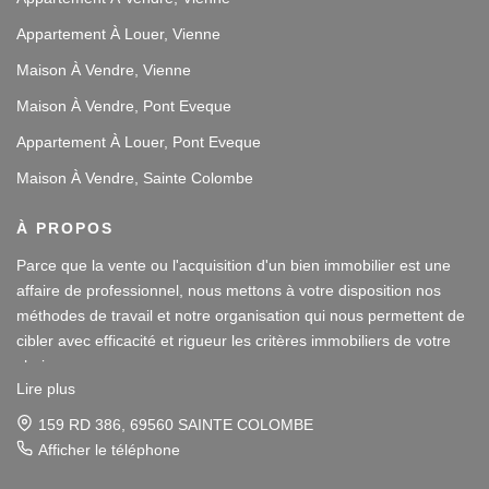
Appartement À Louer, Vienne
Maison À Vendre, Vienne
Maison À Vendre, Pont Eveque
Appartement À Louer, Pont Eveque
Maison À Vendre, Sainte Colombe
À PROPOS
Parce que la vente ou l'acquisition d'un bien immobilier est une
affaire de professionnel, nous mettons à votre disposition nos
méthodes de travail et notre organisation qui nous permettent de
cibler avec efficacité et rigueur les critères immobiliers de votre
choix.
Lire plus
Notre disponibilité et notre écoute au sein de nos agences
159 RD 386, 69560 SAINTE COLOMBE
immobilières à Vienne et Sainte Colombe les Vienne, au Sud de
Afficher le téléphone
Lyon, nous amènent à vous conseiller dans une démarche simple