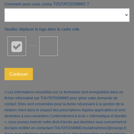
Comment avez-vous connu TOUTATISSIMMO ?
Veuillez déplacer le logo dans le cadre vide
Continuer
« Les informations recueillies sur ce formulaire sont enregistrées dans un
fichier informatisé par TOUTATISSIMMO pour gérer votre demande de
contact. Elles sont conservées pour la durée nécessaire à la gestion de la
relation client dans le respect des prescriptions légales applicables et sont
destinées à nos conseillers Conformément à la loi « informatique et libertés
», vous pouvez exercer votre droit d'accès aux données vous concernant et
les faire rectifier en contactant TOUTATISSIMMO toutatissimmo2@orange.fr.